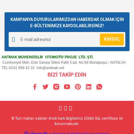
KAMPANYA DUYURULARIMIZDAN HABERDAR OLMAK İÇİN
E-BÜLTENİMİZE KAYDOLABİLİRSİNİZ!
KAYDOL
ANTMAK MÜHENDİSLİK OTOMOTİV PROJE LTD. ŞTİ.
Cumhuriyet Mah. Eski Sanayi Sitesi Fatih Cad. No:69 Muratpaşa / ANTALYA
TEL:0242 999 42 32
info@antmak.net
BİZİ TAKİP EDİN
© Tüm hakları saklıdır. Kredi kartı bilgileriniz 256bit SSL sertifikası ile
korunmaktadır.
ile
ideasoft
e-