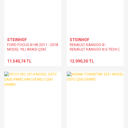
STEINHOF
STEINHOF
FORD FOCUS III HB 2011 - 2018
RENAULT KANGOO III -
MODEL YILI ARASI ÇEKİ
RENAULT KANGOO III E-TECH (
DEMİRİ
EV ) - MERCEDES CİTAN II 2021
MODEL ÜSTÜ ÇEKİ DEMİRİ
11.540,74 TL
12.090,30 TL