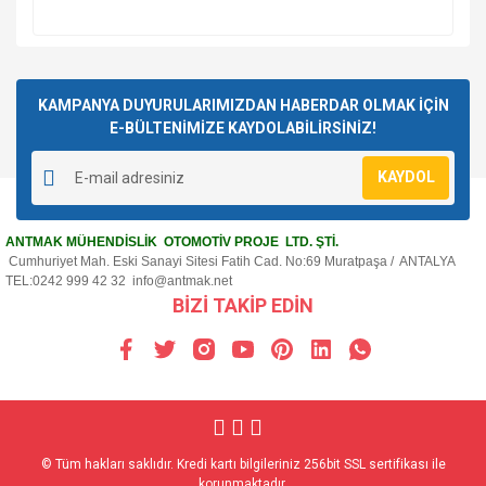
KAMPANYA DUYURULARIMIZDAN HABERDAR OLMAK İÇİN
E-BÜLTENİMİZE KAYDOLABİLİRSİNİZ!
KAYDOL
ANTMAK MÜHENDİSLİK OTOMOTİV PROJE LTD. ŞTİ.
Cumhuriyet Mah. Eski Sanayi Sitesi Fatih Cad. No:69 Muratpaşa / ANTALYA
TEL:0242 999 42 32
info@antmak.net
BİZİ TAKİP EDİN
© Tüm hakları saklıdır. Kredi kartı bilgileriniz 256bit SSL sertifikası ile
korunmaktadır.