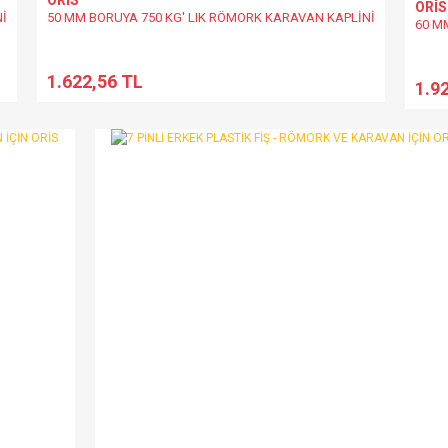
ORİS
ORİS
Nİ
50 MM BORUYA 750 KG' LIK RÖMORK KARAVAN KAPLİNİ
60 M
1.622,56 TL
1.9