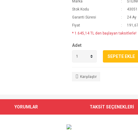
Marka
STEIN
Stok Kodu
43051
Garanti Süresi
24 Ay
Fiyat
191,6
* 1.645,14 TL den başlayan taksitlerle!
Adet
SEPETE EKLE
Karşılaştır
YORUMLAR
TAKSİT SEÇENEKLERİ