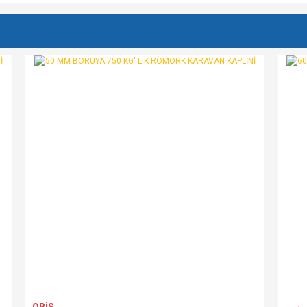
e diğer konularda yetersiz gördüğünüz noktaları öneri formunu kullanarak tarafımı
Bu ürüne ilk yorumu siz yapın!
r.
Yorum Yaz
Gönder