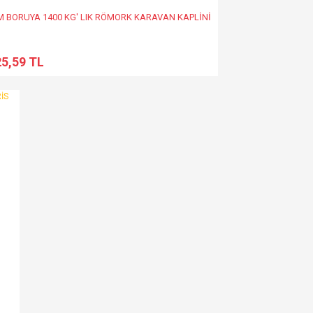
M BORUYA 1400 KG' LIK RÖMORK KARAVAN KAPLİNİ
25,59 TL