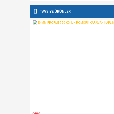
Bu ürünün fiyat bilgisi, resim, ürün açıklamalarında v
Görüş ve önerileriniz için teşekkür ederiz.
TAVSİYE ÜRÜNLER
Ürün resmi kalitesiz, bozuk veya görüntülenemiyo
Ürün açıklamasında eksik bilgiler bulunuyor.
Ürün bilgilerinde hatalar bulunuyor.
Ürün fiyatı diğer sitelerden daha pahalı.
Bu ürüne benzer farklı alternatifler olmalı.