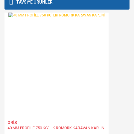
Bu ürüne ilk yorumu siz yapın!
TAVSİYE ÜRÜNLER
kullanarak tarafımıza iletebilirsiniz.
Görüş ve önerileriniz için teşekkür ederiz.
Yorum Yaz
Ürün resmi kalitesiz, bozuk veya görüntülenemiyor.
Ürün açıklamasında eksik bilgiler bulunuyor.
Ürün bilgilerinde hatalar bulunuyor.
Ürün fiyatı diğer sitelerden daha pahalı.
Bu ürüne benzer farklı alternatifler olmalı.
Gönder
ORİS
40 MM PROFİLE 750 KG' LIK RÖMORK KARAVAN KAPLİNİ