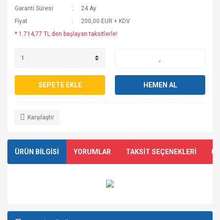
Garanti Süresi
24 Ay
Fiyat
200,00 EUR + KDV
* 1.714,77 TL den başlayan taksitlerle!
SEPETE EKLE
HEMEN AL
Karşılaştır
ÜRÜN BİLGİSİ
YORUMLAR
TAKSİT SEÇENEKLERİ
ÖN
Bu ürünün fiyat bilgisi, resim, ürün açıklamalarında ve diğer
konularda yetersiz gördüğünüz noktaları öneri formunu