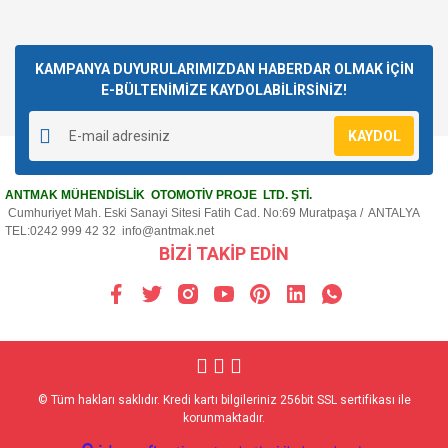
KAMPANYA DUYURULARIMIZDAN HABERDAR OLMAK İÇİN
E-BÜLTENİMİZE KAYDOLABİLİRSİNİZ!
KAYDOL
ANTMAK MÜHENDİSLİK OTOMOTİV PROJE LTD. ŞTİ.
Cumhuriyet Mah. Eski Sanayi Sitesi Fatih Cad. No:69 Muratpaşa / ANTALYA
TEL:0242 999 42 32
info@antmak.net
BİZİ TAKİP EDİN
© Tüm hakları saklıdır. Kredi kartı bilgileriniz 256bit SSL sertifikası ile
korunmaktadır.