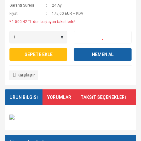
Garanti Süresi
24 Ay
Fiyat
175,00 EUR + KDV
* 1.500,42 TL den başlayan taksitlerle!
SEPETE EKLE
HEMEN AL
Karşılaştır
ÜRÜN BİLGİSİ
YORUMLAR
TAKSİT SEÇENEKLERİ
ÖN
Bu ürünün fiyat bilgisi, resim, ürün açıklamalarında ve diğer
konularda yetersiz gördüğünüz noktaları öneri formunu