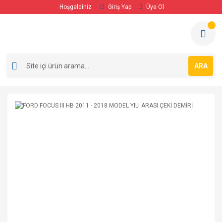
Hoşgeldiniz
Giriş Yap
Üye Ol
ARA