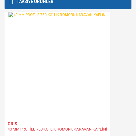
Bu ürüne ilk yorumu siz yapın!
TAVSİYE ÜRÜNLER
kullanarak tarafımıza iletebilirsiniz.
Görüş ve önerileriniz için teşekkür ederiz.
Yorum Yaz
Ürün resmi kalitesiz, bozuk veya görüntülenemiyor.
Ürün açıklamasında eksik bilgiler bulunuyor.
Ürün bilgilerinde hatalar bulunuyor.
Ürün fiyatı diğer sitelerden daha pahalı.
Bu ürüne benzer farklı alternatifler olmalı.
Gönder
ORİS
40 MM PROFİLE 750 KG' LIK RÖMORK KARAVAN KAPLİNİ