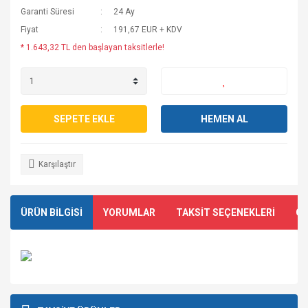
Garanti Süresi
24 Ay
Fiyat
191,67 EUR + KDV
* 1.643,32 TL den başlayan taksitlerle!
SEPETE EKLE
HEMEN AL
Karşılaştır
ÜRÜN BİLGİSİ
YORUMLAR
TAKSİT SEÇENEKLERİ
ÖN
Bu ürünün fiyat bilgisi, resim, ürün açıklamalarında ve diğer
konularda yetersiz gördüğünüz noktaları öneri formunu