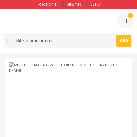
Hoşgeldiniz
Giriş Yap
Üye Ol
ARA