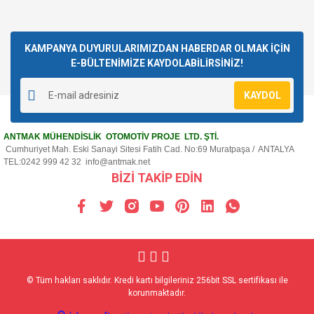
KAMPANYA DUYURULARIMIZDAN HABERDAR OLMAK İÇİN
E-BÜLTENİMİZE KAYDOLABİLİRSİNİZ!
KAYDOL
ANTMAK MÜHENDİSLİK OTOMOTİV PROJE LTD. ŞTİ.
Cumhuriyet Mah. Eski Sanayi Sitesi Fatih Cad. No:69 Muratpaşa / ANTALYA
TEL:0242 999 42 32
info@antmak.net
BİZİ TAKİP EDİN
© Tüm hakları saklıdır. Kredi kartı bilgileriniz 256bit SSL sertifikası ile
korunmaktadır.