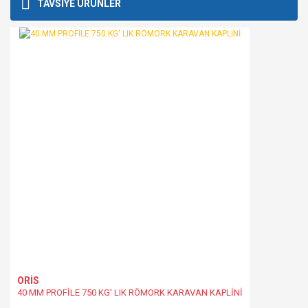
Bu ürüne ilk yorumu siz yapın!
TAVSİYE ÜRÜNLER
kullanarak tarafımıza iletebilirsiniz.
Görüş ve önerileriniz için teşekkür ederiz.
Yorum Yaz
Ürün resmi kalitesiz, bozuk veya görüntülenemiyor.
Ürün açıklamasında eksik bilgiler bulunuyor.
Ürün bilgilerinde hatalar bulunuyor.
Ürün fiyatı diğer sitelerden daha pahalı.
Bu ürüne benzer farklı alternatifler olmalı.
Gönder
ORİS
40 MM PROFİLE 750 KG' LIK RÖMORK KARAVAN KAPLİNİ