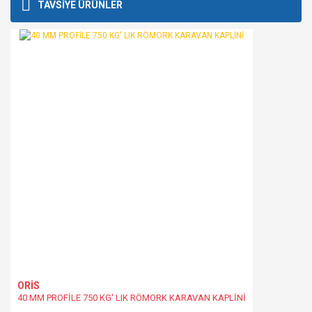
Bu ürüne ilk yorumu siz yapın!
TAVSİYE ÜRÜNLER
kullanarak tarafımıza iletebilirsiniz.
Görüş ve önerileriniz için teşekkür ederiz.
Yorum Yaz
Ürün resmi kalitesiz, bozuk veya görüntülenemiyor.
Ürün açıklamasında eksik bilgiler bulunuyor.
Ürün bilgilerinde hatalar bulunuyor.
Ürün fiyatı diğer sitelerden daha pahalı.
Bu ürüne benzer farklı alternatifler olmalı.
Gönder
ORİS
40 MM PROFİLE 750 KG' LIK RÖMORK KARAVAN KAPLİNİ