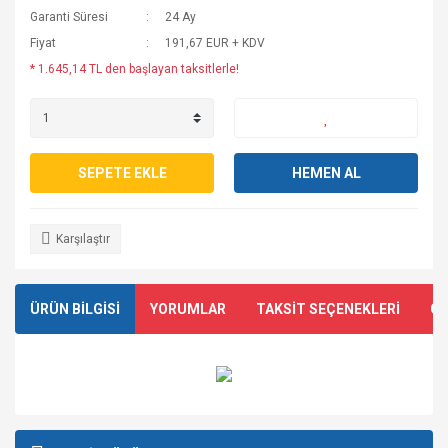
Garanti Süresi
24 Ay
Fiyat
191,67 EUR + KDV
* 1.645,14 TL den başlayan taksitlerle!
SEPETE EKLE
HEMEN AL
Karşılaştır
ÜRÜN BİLGİSİ
YORUMLAR
TAKSİT SEÇENEKLERİ
ÖN
Bu ürünün fiyat bilgisi, resim, ürün açıklamalarında ve diğer
konularda yetersiz gördüğünüz noktaları öneri formunu