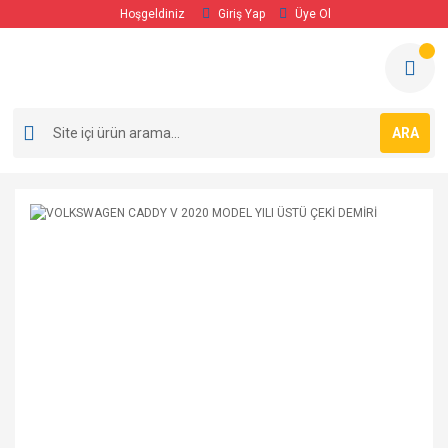
Hoşgeldiniz
Giriş Yap
Üye Ol
ARA