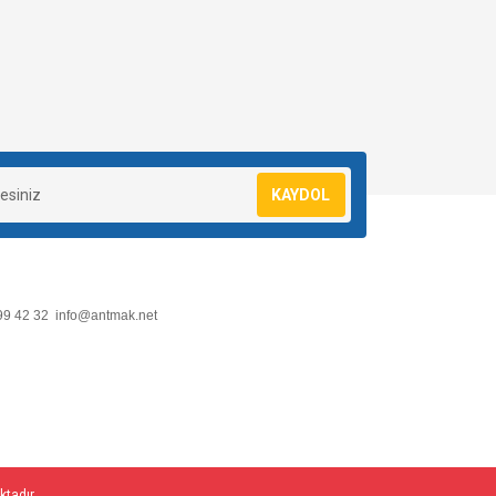
KAYDOL
99 42 32
info@antmak.net
ktadır.