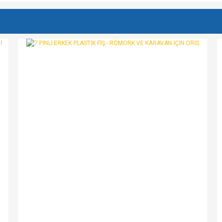
e diğer konularda yetersiz gördüğünüz noktaları öneri formunu kullanarak tarafımı
Bu ürüne ilk yorumu siz yapın!
r.
Yorum Yaz
Gönder