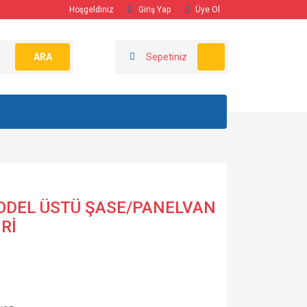
Hoşgeldiniz
Giriş Yap
Üye Ol
ARA
Sepetiniz
MODEL ÜSTÜ ŞASE/PANELVAN
Rİ