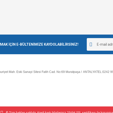
K İÇİN E-BÜLTENİMİZE KAYDOLABİLİRSİNİZ!
riyet Mah. Eski Sanayi Sitesi Fatih Cad. No:69 Muratpaşa / ANTALYA
TEL:0242 9
© Tüm hakları saklıdır. Kredi kartı bilgileriniz 256bit SSL sertifikası ile korunma