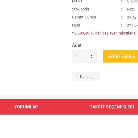
Marka
STEIN
Stok Kodu
I-022
Garanti Süresi
24 Ay
Fiyat
291,6
* 2.503,48 TL den başlayan taksitlerle!
Adet
SEPETE EKLE
Karşılaştır
YORUMLAR
TAKSİT SEÇENEKLERİ