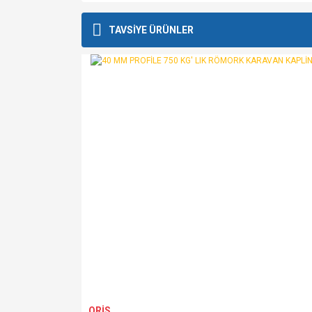
Bu ürünün fiyat bilgisi, resim, ürün açıklamalarında v
Görüş ve önerileriniz için teşekkür ederiz.
TAVSİYE ÜRÜNLER
Ürün resmi kalitesiz, bozuk veya görüntülenemiyo
Ürün açıklamasında eksik bilgiler bulunuyor.
Ürün bilgilerinde hatalar bulunuyor.
Ürün fiyatı diğer sitelerden daha pahalı.
Bu ürüne benzer farklı alternatifler olmalı.
ORİS