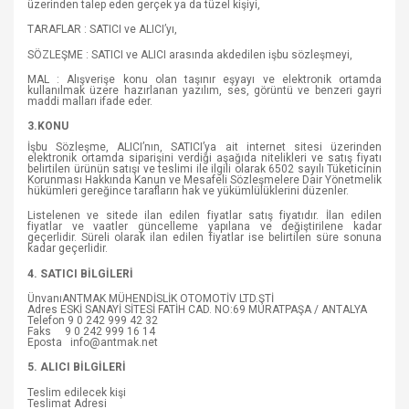
üzerinden talep eden gerçek ya da tüzel kişiyi,
TARAFLAR : SATICI ve ALICI’yı,
SÖZLEŞME : SATICI ve ALICI arasında akdedilen işbu sözleşmeyi,
MAL : Alışverişe konu olan taşınır eşyayı ve elektronik ortamda
kullanılmak üzere hazırlanan yazılım, ses, görüntü ve benzeri gayri
maddi malları ifade eder.
3.KONU
İşbu Sözleşme, ALICI’nın, SATICI’ya ait internet sitesi üzerinden
elektronik ortamda siparişini verdiği aşağıda nitelikleri ve satış fiyatı
belirtilen ürünün satışı ve teslimi ile ilgili olarak 6502 sayılı Tüketicinin
Korunması Hakkında Kanun ve Mesafeli Sözleşmelere Dair Yönetmelik
hükümleri gereğince tarafların hak ve yükümlülüklerini düzenler.
Listelenen ve sitede ilan edilen fiyatlar satış fiyatıdır. İlan edilen
fiyatlar ve vaatler güncelleme yapılana ve değiştirilene kadar
geçerlidir. Süreli olarak ilan edilen fiyatlar ise belirtilen süre sonuna
kadar geçerlidir.
4. SATICI BİLGİLERİ
ÜnvanıANTMAK MÜHENDİSLİK OTOMOTİV LTD.ŞTİ
Adres ESKİ SANAYİ SİTESİ FATİH CAD. NO:69 MURATPAŞA / ANTALYA
Telefon 9 0 242 999 42 32
Faks 9 0 242 999 16 14
Eposta info@antmak.net
5. ALICI BİLGİLERİ
Teslim edilecek kişi
Teslimat Adresi