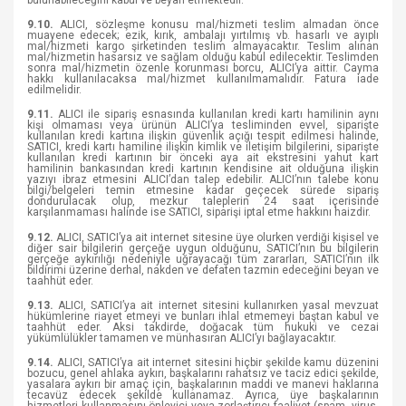
9.10.
ALICI, sözleşme konusu mal/hizmeti teslim almadan önce
muayene edecek; ezik, kırık, ambalajı yırtılmış vb. hasarlı ve ayıplı
mal/hizmeti kargo şirketinden teslim almayacaktır. Teslim alınan
mal/hizmetin hasarsız ve sağlam olduğu kabul edilecektir. Teslimden
sonra mal/hizmetin özenle korunması borcu, ALICI’ya aittir. Cayma
hakkı kullanılacaksa mal/hizmet kullanılmamalıdır. Fatura iade
edilmelidir.
9.11.
ALICI ile sipariş esnasında kullanılan kredi kartı hamilinin aynı
kişi olmaması veya ürünün ALICI’ya tesliminden evvel, siparişte
kullanılan kredi kartına ilişkin güvenlik açığı tespit edilmesi halinde,
SATICI, kredi kartı hamiline ilişkin kimlik ve iletişim bilgilerini, siparişte
kullanılan kredi kartının bir önceki aya ait ekstresini yahut kart
hamilinin bankasından kredi kartının kendisine ait olduğuna ilişkin
yazıyı ibraz etmesini ALICI’dan talep edebilir. ALICI’nın talebe konu
bilgi/belgeleri temin etmesine kadar geçecek sürede sipariş
dondurulacak olup, mezkur taleplerin 24 saat içerisinde
karşılanmaması halinde ise SATICI, siparişi iptal etme hakkını haizdir.
9.12.
ALICI, SATICI’ya ait internet sitesine üye olurken verdiği kişisel ve
diğer sair bilgilerin gerçeğe uygun olduğunu, SATICI’nın bu bilgilerin
gerçeğe aykırılığı nedeniyle uğrayacağı tüm zararları, SATICI’nın ilk
bildirimi üzerine derhal, nakden ve defaten tazmin edeceğini beyan ve
taahhüt eder.
9.13.
ALICI, SATICI’ya ait internet sitesini kullanırken yasal mevzuat
hükümlerine riayet etmeyi ve bunları ihlal etmemeyi baştan kabul ve
taahhüt eder. Aksi takdirde, doğacak tüm hukuki ve cezai
yükümlülükler tamamen ve münhasıran ALICI’yı bağlayacaktır.
9.14.
ALICI, SATICI’ya ait internet sitesini hiçbir şekilde kamu düzenini
bozucu, genel ahlaka aykırı, başkalarını rahatsız ve taciz edici şekilde,
yasalara aykırı bir amaç için, başkalarının maddi ve manevi haklarına
tecavüz edecek şekilde kullanamaz. Ayrıca, üye başkalarının