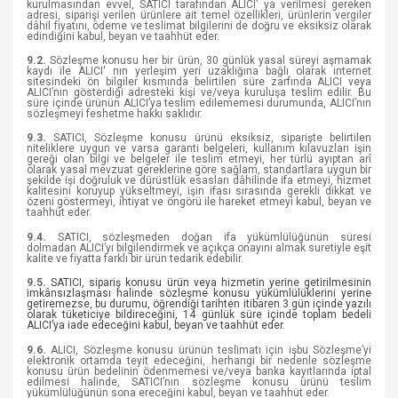
kurulmasından evvel, SATICI tarafından ALICI' ya verilmesi gereken
adresi, siparişi verilen ürünlere ait temel özellikleri, ürünlerin vergiler
dâhil fiyatını, ödeme ve teslimat bilgilerini de doğru ve eksiksiz olarak
edindiğini kabul, beyan ve taahhüt eder.
9.2.
Sözleşme konusu her bir ürün, 30 günlük yasal süreyi aşmamak
kaydı ile ALICI' nın yerleşim yeri uzaklığına bağlı olarak internet
sitesindeki ön bilgiler kısmında belirtilen süre zarfında ALICI veya
ALICI’nın gösterdiği adresteki kişi ve/veya kuruluşa teslim edilir. Bu
süre içinde ürünün ALICI’ya teslim edilememesi durumunda, ALICI’nın
sözleşmeyi feshetme hakkı saklıdır.
9.3.
SATICI, Sözleşme konusu ürünü eksiksiz, siparişte belirtilen
niteliklere uygun ve varsa garanti belgeleri, kullanım kılavuzları işin
gereği olan bilgi ve belgeler ile teslim etmeyi, her türlü ayıptan arî
olarak yasal mevzuat gereklerine göre sağlam, standartlara uygun bir
şekilde işi doğruluk ve dürüstlük esasları dâhilinde ifa etmeyi, hizmet
kalitesini koruyup yükseltmeyi, işin ifası sırasında gerekli dikkat ve
özeni göstermeyi, ihtiyat ve öngörü ile hareket etmeyi kabul, beyan ve
taahhüt eder.
9.4.
SATICI, sözleşmeden doğan ifa yükümlülüğünün süresi
dolmadan ALICI’yı bilgilendirmek ve açıkça onayını almak suretiyle eşit
kalite ve fiyatta farklı bir ürün tedarik edebilir.
9.5.
SATICI, sipariş konusu ürün veya hizmetin yerine getirilmesinin
imkânsızlaşması halinde sözleşme konusu yükümlülüklerini yerine
getiremezse, bu durumu, öğrendiği tarihten itibaren 3 gün içinde yazılı
olarak tüketiciye bildireceğini, 14 günlük süre içinde toplam bedeli
ALICI’ya iade edeceğini kabul, beyan ve taahhüt eder.
9.6.
ALICI, Sözleşme konusu ürünün teslimatı için işbu Sözleşme’yi
elektronik ortamda teyit edeceğini, herhangi bir nedenle sözleşme
konusu ürün bedelinin ödenmemesi ve/veya banka kayıtlarında iptal
edilmesi halinde, SATICI’nın sözleşme konusu ürünü teslim
yükümlülüğünün sona ereceğini kabul, beyan ve taahhüt eder.