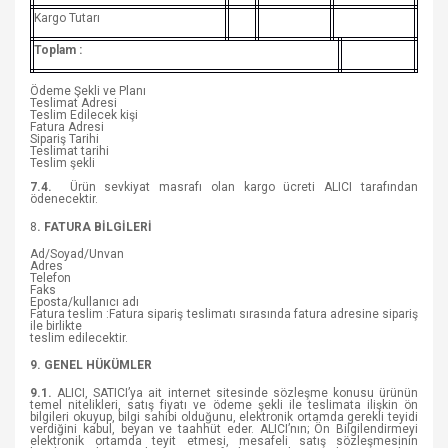
Kargo Tutarı
Toplam :
Ödeme Şekli ve Planı
Teslimat Adresi
Teslim Edilecek kişi
Fatura Adresi
Sipariş Tarihi
Teslimat tarihi
Teslim şekli
7.4.
Ürün sevkiyat masrafı olan kargo ücreti ALICI tarafından
ödenecektir.
8
. FATURA BİLGİLERİ
Ad/Soyad/Unvan
Adres
Telefon
Faks
Eposta/kullanıcı adı
Fatura teslim :Fatura sipariş teslimatı sırasında fatura adresine sipariş
ile birlikte
teslim edilecektir.
9. GENEL HÜKÜMLER
9.1.
ALICI, SATICI’ya ait internet sitesinde sözleşme konusu ürünün
temel nitelikleri, satış fiyatı ve ödeme şekli ile teslimata ilişkin ön
bilgileri okuyup, bilgi sahibi olduğunu, elektronik ortamda gerekli teyidi
verdiğini kabul, beyan ve taahhüt eder. ALICI’nın; Ön Bilgilendirmeyi
elektronik ortamda teyit etmesi, mesafeli satış sözleşmesinin