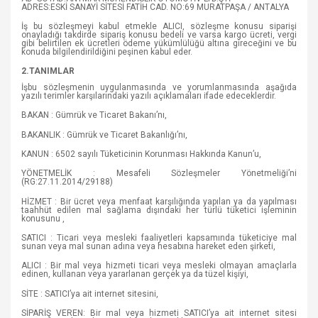
ADRES:ESKİ SANAYİ SİTESİ FATİH CAD. NO:69 MURATPAŞA / ANTALYA
İş bu sözleşmeyi kabul etmekle ALICI, sözleşme konusu siparişi
onayladığı takdirde sipariş konusu bedeli ve varsa kargo ücreti, vergi
gibi belirtilen ek ücretleri ödeme yükümlülüğü altına gireceğini ve bu
konuda bilgilendirildiğini peşinen kabul eder.
2.TANIMLAR
İşbu sözleşmenin uygulanmasında ve yorumlanmasında aşağıda
yazılı terimler karşılarındaki yazılı açıklamaları ifade edeceklerdir.
BAKAN : Gümrük ve Ticaret Bakanı’nı,
BAKANLIK : Gümrük ve Ticaret Bakanlığı’nı,
KANUN : 6502 sayılı Tüketicinin Korunması Hakkında Kanun’u,
YÖNETMELİK : Mesafeli Sözleşmeler Yönetmeliği’ni
(RG:27.11.2014/29188)
HİZMET : Bir ücret veya menfaat karşılığında yapılan ya da yapılması
taahhüt edilen mal sağlama dışındaki her türlü tüketici işleminin
konusunu ,
SATICI : Ticari veya mesleki faaliyetleri kapsamında tüketiciye mal
sunan veya mal sunan adına veya hesabına hareket eden şirketi,
ALICI : Bir mal veya hizmeti ticari veya mesleki olmayan amaçlarla
edinen, kullanan veya yararlanan gerçek ya da tüzel kişiyi,
SİTE : SATICI’ya ait internet sitesini,
SİPARİŞ VEREN: Bir mal veya hizmeti SATICI’ya ait internet sitesi