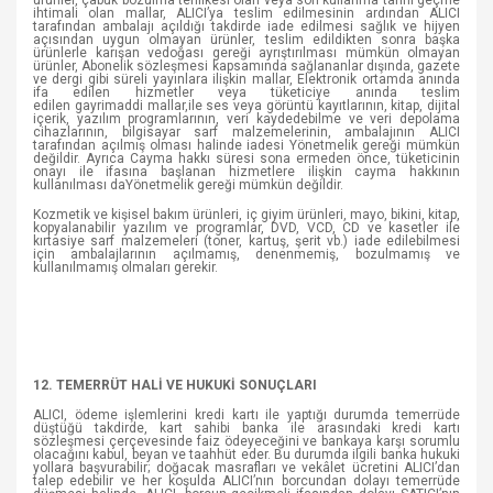
ürünler, çabuk bozulma tehlikesi olan veya son kullanma tarihi geçme
ihtimali olan mallar, ALICI’ya teslim edilmesinin ardından ALICI
tarafından ambalajı açıldığı takdirde iade edilmesi sağlık ve hijyen
açısından uygun olmayan ürünler, teslim edildikten sonra başka
ürünlerle karışan vedoğası gereği ayrıştırılması mümkün olmayan
ürünler, Abonelik sözleşmesi kapsamında sağlananlar dışında, gazete
ve dergi gibi süreli yayınlara ilişkin mallar, Elektronik ortamda anında
ifa edilen hizmetler veya tüketiciye anında teslim
edilen gayrimaddi mallar,ile ses veya görüntü kayıtlarının, kitap, dijital
içerik, yazılım programlarının, veri kaydedebilme ve veri depolama
cihazlarının, bilgisayar sarf malzemelerinin, ambalajının ALICI
tarafından açılmış olması halinde iadesi Yönetmelik gereği mümkün
değildir. Ayrıca Cayma hakkı süresi sona ermeden önce, tüketicinin
onayı ile ifasına başlanan hizmetlere ilişkin cayma hakkının
kullanılması daYönetmelik gereği mümkün değildir.
Kozmetik ve kişisel bakım ürünleri, iç giyim ürünleri, mayo, bikini, kitap,
kopyalanabilir yazılım ve programlar, DVD, VCD, CD ve kasetler ile
kırtasiye sarf malzemeleri (toner, kartuş, şerit vb.) iade edilebilmesi
için ambalajlarının açılmamış, denenmemiş, bozulmamış ve
kullanılmamış olmaları gerekir.
12. TEMERRÜT HALİ VE HUKUKİ SONUÇLARI
ALICI, ödeme işlemlerini kredi kartı ile yaptığı durumda temerrüde
düştüğü takdirde, kart sahibi banka ile arasındaki kredi kartı
sözleşmesi çerçevesinde faiz ödeyeceğini ve bankaya karşı sorumlu
olacağını kabul, beyan ve taahhüt eder. Bu durumda ilgili banka hukuki
yollara başvurabilir; doğacak masrafları ve vekâlet ücretini ALICI’dan
talep edebilir ve her koşulda ALICI’nın borcundan dolayı temerrüde