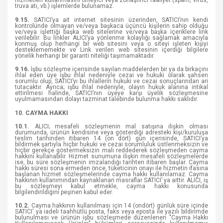
hizmetleri kullanmasını önleyici veya zorlaştırıcı faaliyet (spam, virus,
truva atı, vb.) işlemlerde bulunamaz.
9.15.
SATICI’ya ait internet sitesinin üzerinden, SATICI’nın kendi
kontrolünde olmayan ve/veya başkaca üçüncü kişilerin sahip olduğu
ve/veya işlettiği başka web sitelerine ve/veya başka içeriklere link
verilebilir. Bu linkler ALICI’ya yönlenme kolaylığı sağlamak amacıyla
konmuş olup herhangi bir web sitesini veya o siteyi işleten kişiyi
desteklememekte ve Link verilen web sitesinin içerdiği bilgilere
yönelik herhangi bir garanti niteliği taşımamaktadır.
9.16.
İşbu sözleşme içerisinde sayılan maddelerden bir ya da birkaçını
ihlal eden üye işbu ihlal nedeniyle cezai ve hukuki olarak şahsen
sorumlu olup, SATICI’yı bu ihlallerin hukuki ve cezai sonuçlarından ari
tutacaktır. Ayrıca; işbu ihlal nedeniyle, olayın hukuk alanına intikal
ettirilmesi halinde, SATICI’nın üyeye karşı üyelik sözleşmesine
uyulmamasından dolayı tazminat talebinde bulunma hakkı saklıdır.
10. CAYMA HAKKI
10.1.
ALICI; mesafeli sözleşmenin mal satışına ilişkin olması
durumunda, ürünün kendisine veya gösterdiği adresteki kişi/kuruluşa
teslim tarihinden itibaren 14 (on dört) gün içerisinde, SATICI’ya
bildirmek şartıyla hiçbir hukuki ve cezai sorumluluk üstlenmeksizin ve
hiçbir gerekçe göstermeksizin malı reddederek sözleşmeden cayma
hakkını kullanabilir. Hizmet sunumuna ilişkin mesafeli sözleşmelerde
ise, bu süre sözleşmenin imzalandığı tarihten itibaren başlar. Cayma
hakkı süresi sona ermeden önce, tüketicinin onayı ile hizmetin ifasına
başlanan hizmet sözleşmelerinde cayma hakkı kullanılamaz. Cayma
hakkının kullanımından kaynaklanan masraflar SATICI’ ya aittir. ALICI, iş
bu sözleşmeyi kabul etmekle, cayma hakkı konusunda
bilgilendirildiğini peşinen kabul eder.
10.2.
Cayma hakkının kullanılması için 14 (ondört) günlük süre içinde
SATICI' ya iadeli taahhütlü posta, faks veya eposta ile yazılı bildirimde
bulunulması ve ürünün işbu sözleşmede düzenlenen "Cayma Hakkı