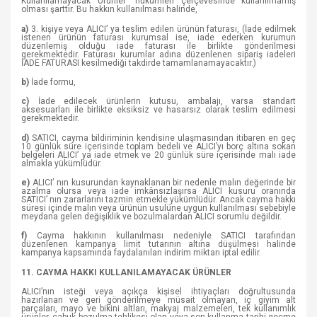
Kullanılamayacak Ürünler" hükümleri çerçevesinde kullanılmamış
olması şarttır. Bu hakkın kullanılması halinde,
a)
3. kişiye veya ALICI’ ya teslim edilen ürünün faturası, (İade edilmek
istenen ürünün faturası kurumsal ise, iade ederken kurumun
düzenlemiş olduğu iade faturası ile birlikte gönderilmesi
gerekmektedir. Faturası kurumlar adına düzenlenen sipariş iadeleri
İADE FATURASI kesilmediği takdirde tamamlanamayacaktır.)
b)
İade formu,
c)
İade edilecek ürünlerin kutusu, ambalajı, varsa standart
aksesuarları ile birlikte eksiksiz ve hasarsız olarak teslim edilmesi
gerekmektedir.
d)
SATICI, cayma bildiriminin kendisine ulaşmasından itibaren en geç
10 günlük süre içerisinde toplam bedeli ve ALICI’yı borç altına sokan
belgeleri ALICI’ ya iade etmek ve 20 günlük süre içerisinde malı iade
almakla yükümlüdür.
e)
ALICI’ nın kusurundan kaynaklanan bir nedenle malın değerinde bir
azalma olursa veya iade imkânsızlaşırsa ALICI kusuru oranında
SATICI’ nın zararlarını tazmin etmekle yükümlüdür. Ancak cayma hakkı
süresi içinde malın veya ürünün usulüne uygun kullanılması sebebiyle
meydana gelen değişiklik ve bozulmalardan ALICI sorumlu değildir.
f)
Cayma hakkının kullanılması nedeniyle SATICI tarafından
düzenlenen kampanya limit tutarının altına düşülmesi halinde
kampanya kapsamında faydalanılan indirim miktarı iptal edilir.
11. CAYMA HAKKI KULLANILAMAYACAK ÜRÜNLER
ALICI’nın isteği veya açıkça kişisel ihtiyaçları doğrultusunda
hazırlanan ve geri gönderilmeye müsait olmayan, iç giyim alt
parçaları, mayo ve bikini altları, makyaj malzemeleri, tek kullanımlık