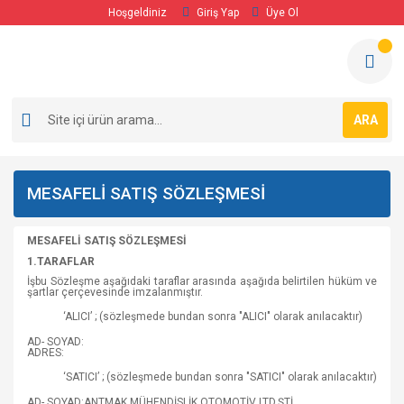
Hoşgeldiniz
Giriş Yap
Üye Ol
ARA
MESAFELİ SATIŞ SÖZLEŞMESİ
MESAFELİ SATIŞ SÖZLEŞMESİ
1.TARAFLAR
İşbu Sözleşme aşağıdaki taraflar arasında aşağıda belirtilen hüküm ve
şartlar çerçevesinde imzalanmıştır.
‘ALICI’ ; (sözleşmede bundan sonra "ALICI" olarak anılacaktır)
AD- SOYAD:
ADRES:
‘SATICI’ ; (sözleşmede bundan sonra "SATICI" olarak anılacaktır)
AD- SOYAD:ANTMAK MÜHENDİSLİK OTOMOTİV LTD.ŞTİ