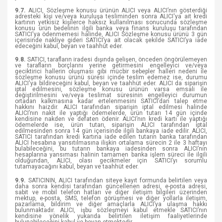
9.7.
ALICI, Sözleşme konusu ürünün ALICI veya ALICI’nın gösterdiği
adresteki kişi ve/veya kuruluşa tesliminden sonra ALICI'ya ait kredi
kartının yetkisiz kişilerce haksız kullanılması sonucunda sözleşme
konusu ürün bedelinin ilgili banka veya finans kuruluşu tarafından
SATICI'ya ödenmemesi halinde, ALICI Sözleşme konusu ürünü 3 gün
içerisinde nakliye gideri SATICI’ya ait olacak şekilde SATICI’ya iade
edeceğini kabul, beyan ve taahhüt eder.
9.8.
SATICI, tarafların iradesi dışında gelişen, önceden öngörülemeyen
ve tarafların borçlarını yerine getirmesini engelleyici ve/veya
geciktirici hallerin oluşması gibi mücbir sebepler halleri nedeni ile
sözleşme konusu ürünü süresi içinde teslim edemez ise, durumu
ALICI'ya bildireceğini kabul, beyan ve taahhüt eder. ALICI da siparişin
iptal edilmesini, sözleşme konusu ürünün varsa emsali ile
değiştirilmesini ve/veya teslimat süresinin engelleyici durumun
ortadan kalkmasına kadar ertelenmesini SATICI’dan talep etme
hakkını haizdir. ALICI tarafından siparişin iptal edilmesi halinde
ALICI’nın nakit ile yaptığı ödemelerde, ürün tutarı 14 gün içinde
kendisine nakden ve defaten ödenir. ALICI’nın kredi kartı ile yaptığı
ödemelerde ise, ürün tutarı, siparişin ALICI tarafından iptal
edilmesinden sonra 14 gün içerisinde ilgili bankaya iade edilir. ALICI,
SATICI tarafından kredi kartına iade edilen tutarın banka tarafından
ALICI hesabına yansıtılmasına ilişkin ortalama sürecin 2 ile 3 haftayı
bulabileceğini, bu tutarın bankaya iadesinden sonra ALICI’nın
hesaplarına yansıması halinin tamamen banka işlem süreci ile ilgili
olduğundan, ALICI, olası gecikmeler için SATICI’yı sorumlu
tutamayacağını kabul, beyan ve taahhüt eder.
9.9.
SATICININ, ALICI tarafından siteye kayıt formunda belirtilen veya
daha sonra kendisi tarafından güncellenen adresi, e-posta adresi,
sabit ve mobil telefon hatları ve diğer iletişim bilgileri üzerinden
mektup, e-posta, SMS, telefon görüşmesi ve diğer yollarla iletişim,
pazarlama, bildirim ve diğer amaçlarla ALICI’ya ulaşma hakkı
bulunmaktadır. ALICI, işbu sözleşmeyi kabul etmekle SATICI’nın
kendisine yönelik yukarıda belirtilen iletişim faaliyetlerinde
bulunabileceğini kabul ve beyan etmektedir.