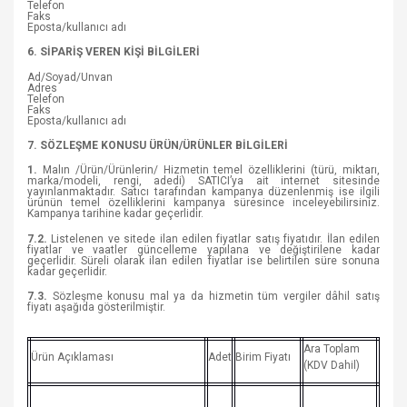
Telefon
Faks
Eposta/kullanıcı adı
6. SİPARİŞ VEREN KİŞİ BİLGİLERİ
Ad/Soyad/Unvan
Adres
Telefon
Faks
Eposta/kullanıcı adı
7. SÖZLEŞME KONUSU ÜRÜN/ÜRÜNLER BİLGİLERİ
1.
Malın /Ürün/Ürünlerin/ Hizmetin temel özelliklerini (türü, miktarı,
marka/modeli, rengi, adedi) SATICI’ya ait internet sitesinde
yayınlanmaktadır. Satıcı tarafından kampanya düzenlenmiş ise ilgili
ürünün temel özelliklerini kampanya süresince inceleyebilirsiniz.
Kampanya tarihine kadar geçerlidir.
7.2.
Listelenen ve sitede ilan edilen fiyatlar satış fiyatıdır. İlan edilen
fiyatlar ve vaatler güncelleme yapılana ve değiştirilene kadar
geçerlidir. Süreli olarak ilan edilen fiyatlar ise belirtilen süre sonuna
kadar geçerlidir.
7.3.
Sözleşme konusu mal ya da hizmetin tüm vergiler dâhil satış
fiyatı aşağıda gösterilmiştir.
Ara Toplam
Ürün Açıklaması
Adet
Birim Fiyatı
(KDV Dahil)