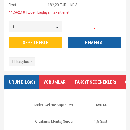
Fiyat
182,20 EUR + KDV
* 1.562,18 TL den başlayan taksitlerle!
SEPETE EKLE
HEMEN AL
Karşılaştır
ÜRÜN BİLGİSİ
YORUMLAR
TAKSİT SEÇENEKLERİ
ÖN
Maks. Çekme Kapasitesi
1650 KG
Ortalama Montaj Süresi
1,5 Saat