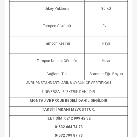
Dikey Yükleme
80 KG
Tampon Sökümü
Evet
Tampon Kesimi
Hayır
Tampon Kesimi Görünür
Hayır
Bağlantı Tipi
Standart Eğri Boyun
AVRUPA STANDARTLARINA UYGUN CE SERTİFİKALI
ÜNİVERSAL ELEKTRİK DAHİLDİR
MONTAJ VE PROJE BEDELİ DAHİL DEGİLDİR
TAKSİT İMKANI MEVCUTTUR.
İLETİŞİM: 0242 999 42 32
0-532 664 74 73
0-532 799 87 73