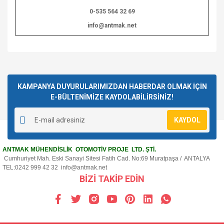
0-535 564 32 69
info@antmak.net
Bu ürünün fiyat bilgisi, resim, ürün açıklamalarında ve diğer
konularda yetersiz gördüğünüz noktaları öneri formunu
Bu ürüne ilk yorumu siz yapın!
kullanarak tarafımıza iletebilirsiniz.
Görüş ve önerileriniz için teşekkür ederiz.
KAMPANYA DUYURULARIMIZDAN HABERDAR OLMAK İÇİN
E-BÜLTENİMİZE KAYDOLABİLİRSİNİZ!
Yorum Yaz
Ürün resmi kalitesiz, bozuk veya görüntülenemiyor.
KAYDOL
Ürün açıklamasında eksik bilgiler bulunuyor.
Ürün bilgilerinde hatalar bulunuyor.
ANTMAK MÜHENDİSLİK OTOMOTİV PROJE LTD. ŞTİ.
Ürün fiyatı diğer sitelerden daha pahalı.
Cumhuriyet Mah. Eski Sanayi Sitesi Fatih Cad. No:69 Muratpaşa / ANTALYA
Bu ürüne benzer farklı alternatifler olmalı.
TEL:0242 999 42 32
info@antmak.net
BİZİ TAKİP EDİN