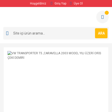
Hoşgeldiniz
Giriş Yap
Üye Ol
ARA