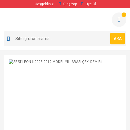
Hoşgeldiniz
Giriş Yap
Üye Ol
ARA