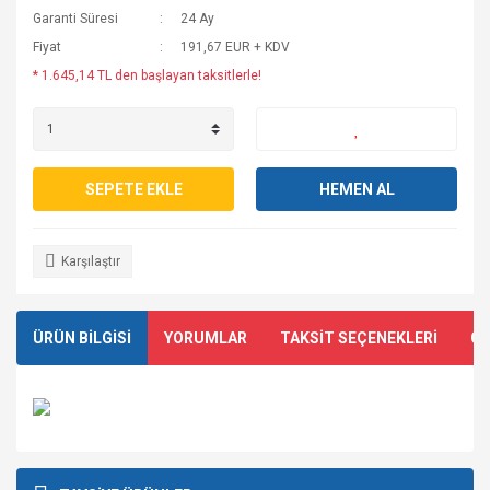
Garanti Süresi
24 Ay
Fiyat
191,67 EUR + KDV
* 1.645,14 TL den başlayan taksitlerle!
SEPETE EKLE
HEMEN AL
Karşılaştır
ÜRÜN BİLGİSİ
YORUMLAR
TAKSİT SEÇENEKLERİ
ÖN
Bu ürünün fiyat bilgisi, resim, ürün açıklamalarında ve diğer
konularda yetersiz gördüğünüz noktaları öneri formunu