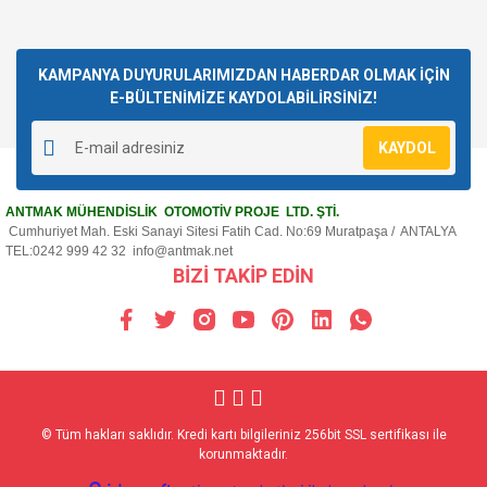
KAMPANYA DUYURULARIMIZDAN HABERDAR OLMAK İÇİN
E-BÜLTENİMİZE KAYDOLABİLİRSİNİZ!
KAYDOL
ANTMAK MÜHENDİSLİK OTOMOTİV PROJE LTD. ŞTİ.
Cumhuriyet Mah. Eski Sanayi Sitesi Fatih Cad. No:69 Muratpaşa / ANTALYA
TEL:0242 999 42 32
info@antmak.net
BİZİ TAKİP EDİN
© Tüm hakları saklıdır. Kredi kartı bilgileriniz 256bit SSL sertifikası ile
korunmaktadır.