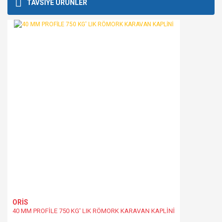
Bu ürüne ilk yorumu siz yapın!
TAVSİYE ÜRÜNLER
kullanarak tarafımıza iletebilirsiniz.
Görüş ve önerileriniz için teşekkür ederiz.
Yorum Yaz
Ürün resmi kalitesiz, bozuk veya görüntülenemiyor.
Ürün açıklamasında eksik bilgiler bulunuyor.
Ürün bilgilerinde hatalar bulunuyor.
Ürün fiyatı diğer sitelerden daha pahalı.
Bu ürüne benzer farklı alternatifler olmalı.
Gönder
ORİS
40 MM PROFİLE 750 KG' LIK RÖMORK KARAVAN KAPLİNİ