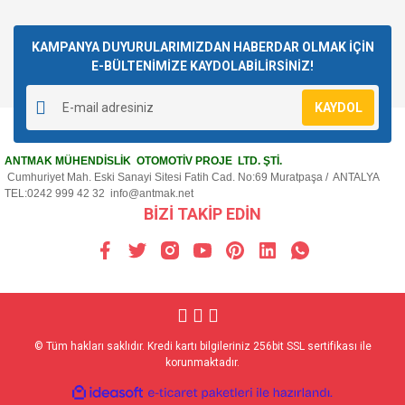
KAMPANYA DUYURULARIMIZDAN HABERDAR OLMAK İÇİN
E-BÜLTENİMİZE KAYDOLABİLİRSİNİZ!
KAYDOL
ANTMAK MÜHENDİSLİK OTOMOTİV PROJE LTD. ŞTİ.
Cumhuriyet Mah. Eski Sanayi Sitesi Fatih Cad. No:69 Muratpaşa / ANTALYA
TEL:0242 999 42 32
info@antmak.net
BİZİ TAKİP EDİN
© Tüm hakları saklıdır. Kredi kartı bilgileriniz 256bit SSL sertifikası ile
korunmaktadır.
ile
ideasoft
e-