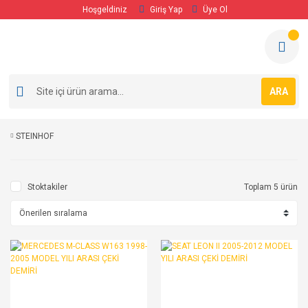
Hoşgeldiniz
Giriş Yap
Üye Ol
ARA
STEINHOF
Stoktakiler
Toplam 5 ürün