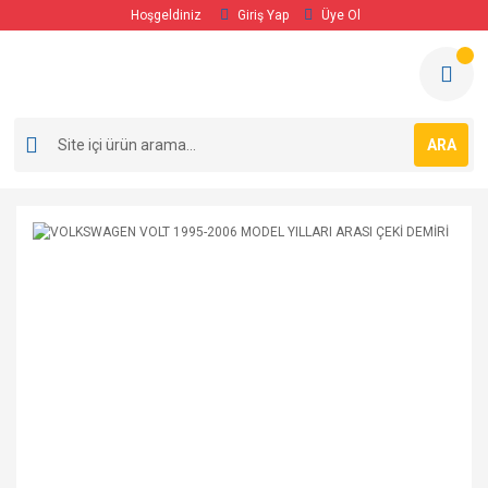
Hoşgeldiniz
Giriş Yap
Üye Ol
ARA