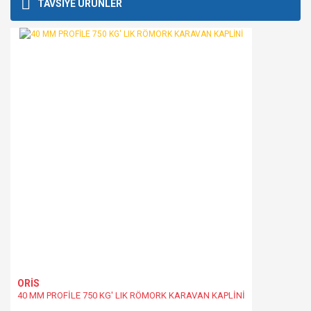
Bu ürüne ilk yorumu siz yapın!
TAVSİYE ÜRÜNLER
kullanarak tarafımıza iletebilirsiniz.
Görüş ve önerileriniz için teşekkür ederiz.
Yorum Yaz
Ürün resmi kalitesiz, bozuk veya görüntülenemiyor.
Ürün açıklamasında eksik bilgiler bulunuyor.
Ürün bilgilerinde hatalar bulunuyor.
Ürün fiyatı diğer sitelerden daha pahalı.
Bu ürüne benzer farklı alternatifler olmalı.
Gönder
ORİS
40 MM PROFİLE 750 KG' LIK RÖMORK KARAVAN KAPLİNİ