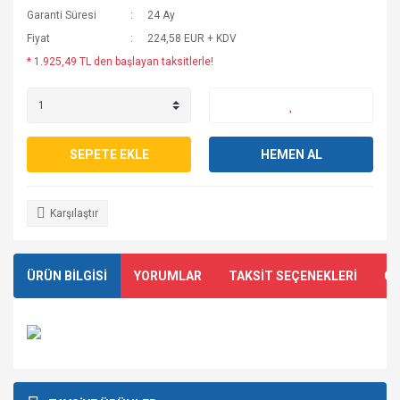
Garanti Süresi
24 Ay
Fiyat
224,58 EUR + KDV
* 1.925,49 TL den başlayan taksitlerle!
SEPETE EKLE
HEMEN AL
Karşılaştır
ÜRÜN BİLGİSİ
YORUMLAR
TAKSİT SEÇENEKLERİ
ÖN
Bu ürünün fiyat bilgisi, resim, ürün açıklamalarında ve diğer
konularda yetersiz gördüğünüz noktaları öneri formunu