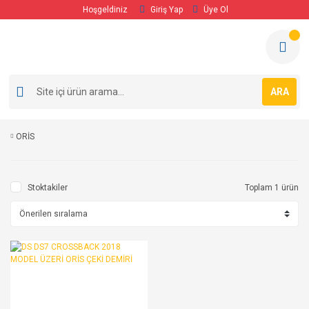
Hoşgeldiniz
Giriş Yap
Üye Ol
ARA
ORİS
Stoktakiler
Toplam 1 ürün