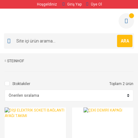
Hoşgeldiniz
Giriş Yap
Üye Ol
ARA
STEINHOF
Stoktakiler
Toplam 2 ürün