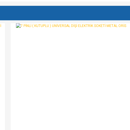
e diğer konularda yetersiz gördüğünüz noktaları öneri formunu kullanarak tarafımı
Bu ürüne ilk yorumu siz yapın!
r.
Yorum Yaz
Gönder