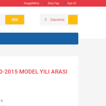
Hoşgeldiniz
Giriş Yap
Üye Ol
ARA
Sepetiniz
0-2015 MODEL YILI ARASI
TA