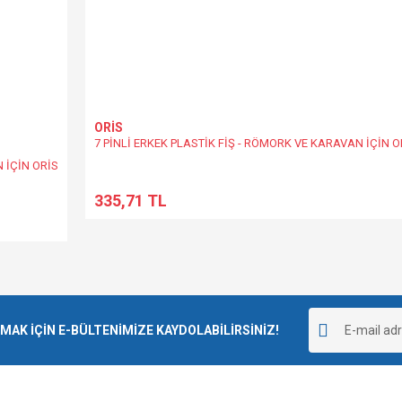
ORİS
7 PİNLİ ERKEK PLASTİK FİŞ - RÖMORK VE KARAVAN İÇİN O
 İÇİN ORİS
335,71 TL
K İÇİN E-BÜLTENİMİZE KAYDOLABİLİRSİNİZ!