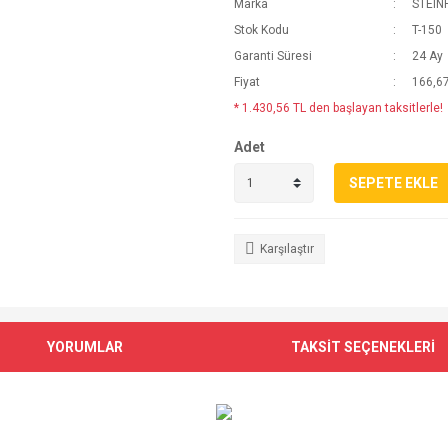
Marka
STEIN
Stok Kodu
T-150
Garanti Süresi
24 Ay
Fiyat
166,6
* 1.430,56 TL den başlayan taksitlerle!
Adet
SEPETE EKLE
Karşılaştır
YORUMLAR
TAKSİT SEÇENEKLERİ