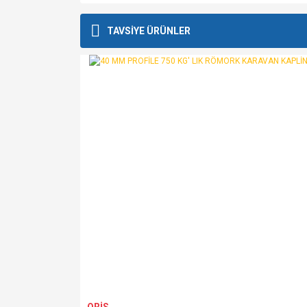
Bu ürünün fiyat bilgisi, resim, ürün açıklamalarında v
Görüş ve önerileriniz için teşekkür ederiz.
TAVSİYE ÜRÜNLER
Ürün resmi kalitesiz, bozuk veya görüntülenemiyo
Ürün açıklamasında eksik bilgiler bulunuyor.
Ürün bilgilerinde hatalar bulunuyor.
Ürün fiyatı diğer sitelerden daha pahalı.
Bu ürüne benzer farklı alternatifler olmalı.