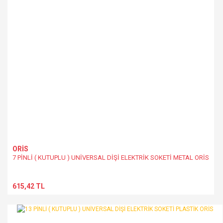
Bu ürüne benzer farklı alternatifler olmalı.
Gönder
ORİS
7 PİNLİ ( KUTUPLU ) UNİVERSAL DİŞİ ELEKTRİK SOKETİ METAL ORİS
615,42 TL