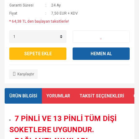
Garanti Süresi
24 Ay
Fiyat
7,50 EUR + KDV
* 64,38 TL den başlayan taksitlerle!
SEPETE EKLE
HEMEN AL
Karşılaştır
ÜRÜN BİLGİSİ
YORUMLAR
TAKSİT SEÇENEKLERİ
ÖN
7 PİNLİ VE 13 PİNLİ TÜM DİŞİ
SOKETLERE UYGUNDUR.