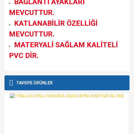
BAĞLANTI AYAKLARI
MEVCUTTUR.
KATLANABİLİR ÖZELLİĞİ
MEVCUTTUR.
MATERYALİ SAĞLAM KALİTELİ
PVC DİR.
Bu ürünün fiyat bilgisi, resim, ürün açıklamalarında ve diğer
konularda yetersiz gördüğünüz noktaları öneri formunu
Bu ürüne ilk yorumu siz yapın!
TAVSİYE ÜRÜNLER
kullanarak tarafımıza iletebilirsiniz.
Görüş ve önerileriniz için teşekkür ederiz.
Yorum Yaz
Ürün resmi kalitesiz, bozuk veya görüntülenemiyor.
Ürün açıklamasında eksik bilgiler bulunuyor.
Ürün bilgilerinde hatalar bulunuyor.
Ürün fiyatı diğer sitelerden daha pahalı.