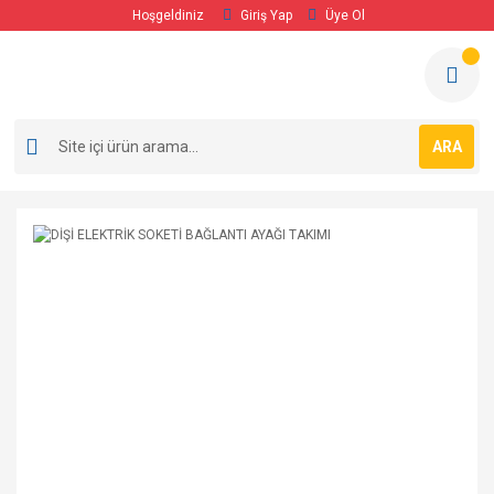
Hoşgeldiniz
Giriş Yap
Üye Ol
ARA