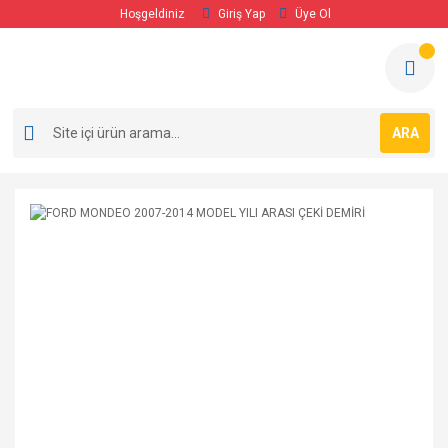
Hoşgeldiniz
Giriş Yap
Üye Ol
ARA