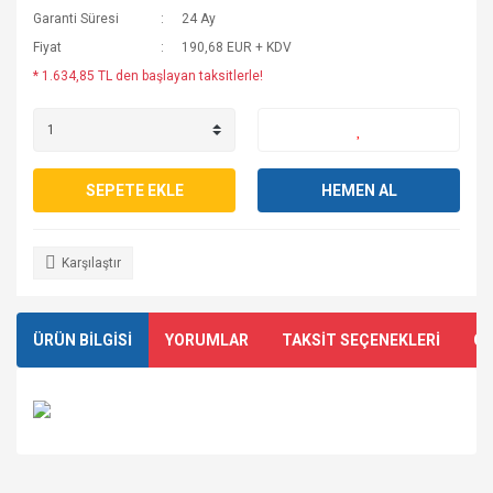
Garanti Süresi
24 Ay
Fiyat
190,68 EUR + KDV
* 1.634,85 TL den başlayan taksitlerle!
SEPETE EKLE
HEMEN AL
Karşılaştır
ÜRÜN BİLGİSİ
YORUMLAR
TAKSİT SEÇENEKLERİ
ÖN
Bu ürünün fiyat bilgisi, resim, ürün açıklamalarında ve diğer
konularda yetersiz gördüğünüz noktaları öneri formunu