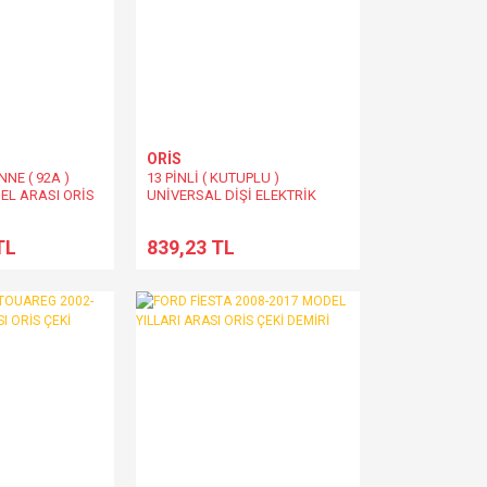
ORİS
NE ( 92A )
13 PİNLİ ( KUTUPLU )
EL ARASI ORİS
UNİVERSAL DİŞİ ELEKTRİK
IR ÇEKİ DEMİRİ
SOKETİ PLASTİK ORİS
TL
839,23 TL