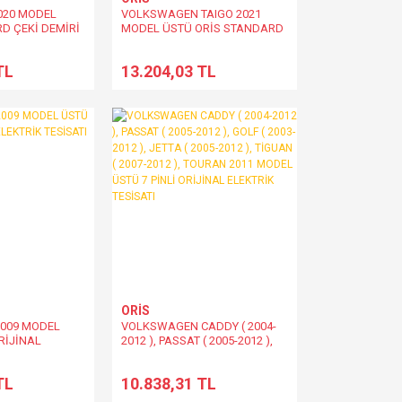
020 MODEL
VOLKSWAGEN TAIGO 2021
D ÇEKİ DEMİRİ
MODEL ÜSTÜ ORİS STANDARD
ÇEKİ DEMİRİ
TL
13.204,03 TL
ORİS
2009 MODEL
VOLKSWAGEN CADDY ( 2004-
ORİJİNAL
2012 ), PASSAT ( 2005-2012 ),
SATI
GOLF ( 2003-2012 ), JETTA (
2005-2012 ), TİGUAN ( 2007-
TL
10.838,31 TL
2012 ), TOURAN 2011 MODEL
ÜSTÜ 7 PİNLİ ORİJİNAL