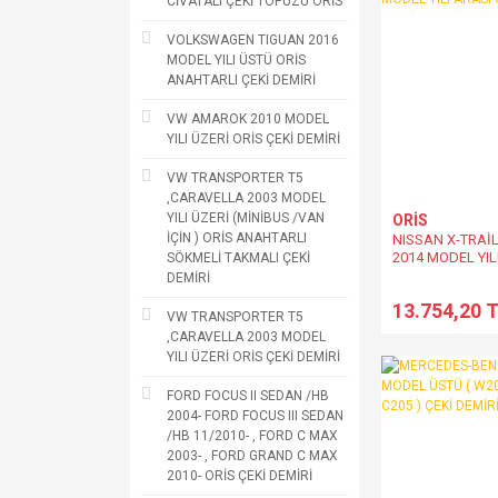
CİVATALI ÇEKİ TOPUZU ORİS
VOLKSWAGEN TIGUAN 2016
MODEL YILI ÜSTÜ ORİS
ANAHTARLI ÇEKİ DEMİRİ
VW AMAROK 2010 MODEL
YILI ÜZERİ ORİS ÇEKİ DEMİRİ
VW TRANSPORTER T5
,CARAVELLA 2003 MODEL
YILI ÜZERİ (MİNİBUS /VAN
ORİS
İÇİN ) ORİS ANAHTARLI
NISSAN X-TRAİL 
2014 MODEL YIL
SÖKMELİ TAKMALI ÇEKİ
DEMİRİ
DEMİRİ
13.754,20 
VW TRANSPORTER T5
,CARAVELLA 2003 MODEL
YILI ÜZERİ ORİS ÇEKİ DEMİRİ
FORD FOCUS II SEDAN /HB
2004- FORD FOCUS III SEDAN
/HB 11/2010- , FORD C MAX
2003- , FORD GRAND C MAX
2010- ORİS ÇEKİ DEMİRİ