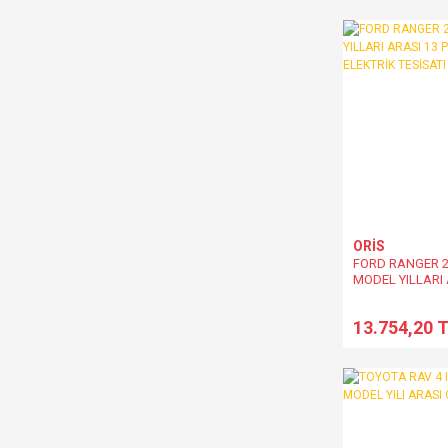
ORİS
FORD RANGER 2
MODEL YILLARI 
ORİJİNAL ELEKT
13.754,20 