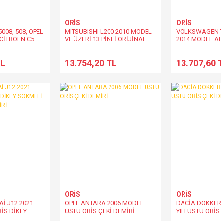
ORİS
ORİS
008, 508, OPEL
MITSUBISHI L200 2010 MODEL
VOLKSWAGEN T
CİTROEN C5
VE ÜZERİ 13 PİNLİ ORİJİNAL
2014 MODEL AR
S7 2016 MODEL
ELEKTRİK TESİSATI
DEMİRİ
NLİ ORİJİNAL
TL
13.754,20 TL
13.707,60 
ATI
ORİS
ORİS
İ J12 2021
OPEL ANTARA 2006 MODEL
DACİA DOKKER
İS DİKEY
ÜSTÜ ORİS ÇEKİ DEMİRİ
YILI ÜSTÜ ORİS
LI ÇEKİ