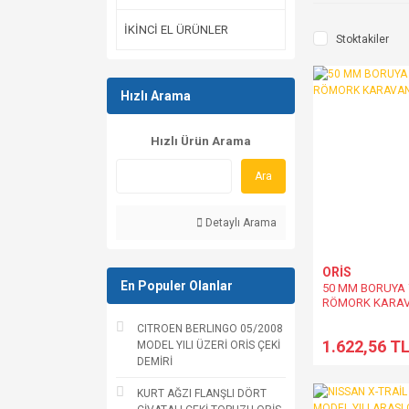
İKİNCİ EL ÜRÜNLER
Stoktakiler
Hızlı Arama
Hızlı Ürün Arama
Ara
Detaylı Arama
ORİS
En Populer Olanlar
50 MM BORUYA 7
RÖMORK KARAV
CITROEN BERLINGO 05/2008
1.622,56 T
MODEL YILI ÜZERİ ORİS ÇEKİ
DEMİRİ
KURT AĞZI FLANŞLI DÖRT