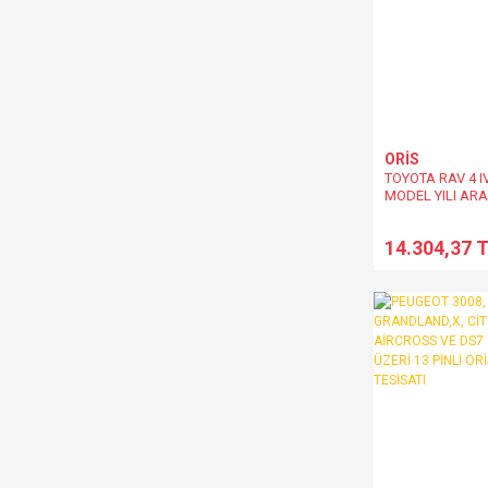
ORİS
TOYOTA RAV 4 I
MODEL YILI ARA
DEMİRİ
14.304,37 