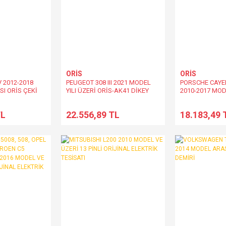
ORİS
ORİS
V 2012-2018
PEUGEOT 308 III 2021 MODEL
PORSCHE CAYEN
SI ORİS ÇEKİ
YILI ÜZERİ ORİS-AK41 DİKEY
2010-2017 MOD
SÖKMELİ TAKMALI ÇEKİ
SÖKÜLÜR TAKIL
DEMİRİ
TL
22.556,89 TL
18.183,49 