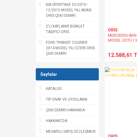
KİA SPORTAGE 02/2010 -
12/2015 MODEL YILI ARASI
ORİS ÇEKİ DEMİRİ
2'Lİ KATLANIR BİSİKLET
ORİS
TAŞIYICI ORİS
MERCEDES-BENZ
MODEL ÜSTÜ ( W
FORD TRANSİT COURİER
A205, C205 ) ÇE
2014 MODEL YILI ÜZERİ ORİS
ÇEKİ DEMİRİ
12.588,61 
Sayfalar
KATALOG
TİP ONAY VE UYGULAMA
ÇEKİ DEMİRİ HAKKINDA
HAKKIMIZDA
MESAFELİ SATIŞ SÖZLEŞMESİ
ORİS