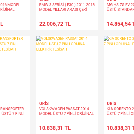
2016 MODEL
BMW 3 SERİSİ ( F30 ) 2011-2018
MG HS ZS EV 2
ORİJİNAL
MODEL YILLARI ARASI ÇEKİ
ÜSTÜ STANDAR
ATI
DEMİRİ
TL
22.006,72 TL
14.854,54 
ORİS
ORİS
TRANSPORTER
VOLSKWAGEN PASSAT 2014
KİA SORENTO 
 ÜSTÜ 7 PİNLİ
MODEL ÜSTÜ 7 PİNLİ ORİJİNAL
ÜSTÜ 7 PİNLİ 
RİK TESİSATI
ELEKTRİK TESİSATI
ELEKTRİK TESİ
L
10.838,31 TL
10.838,31 