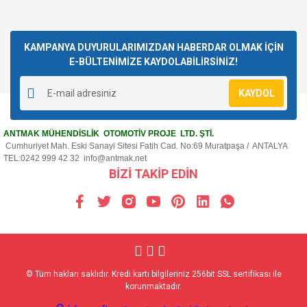
KAMPANYA DUYURULARIMIZDAN HABERDAR OLMAK İÇİN
E-BÜLTENİMİZE KAYDOLABİLİRSİNİZ!
KAYDOL
ANTMAK MÜHENDİSLİK OTOMOTİV PROJE LTD. ŞTİ.
Cumhuriyet Mah. Eski Sanayi Sitesi Fatih Cad. No:69 Muratpaşa / ANTALYA
TEL:0242 999 42 32
info@antmak.net
BİZİ TAKİP EDİN
© Tüm hakları saklıdır. Kredi kartı bilgileriniz 256bit SSL sertifikası ile
korunmaktadır.