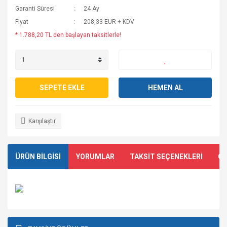
Garanti Süresi
24 Ay
Fiyat
208,33 EUR + KDV
* 1.788,20 TL den başlayan taksitlerle!
SEPETE EKLE
HEMEN AL
Karşılaştır
ÜRÜN BİLGİSİ
YORUMLAR
TAKSİT SEÇENEKLERİ
ÖN
Bu ürünün fiyat bilgisi, resim, ürün açıklamalarında ve diğer
konularda yetersiz gördüğünüz noktaları öneri formunu