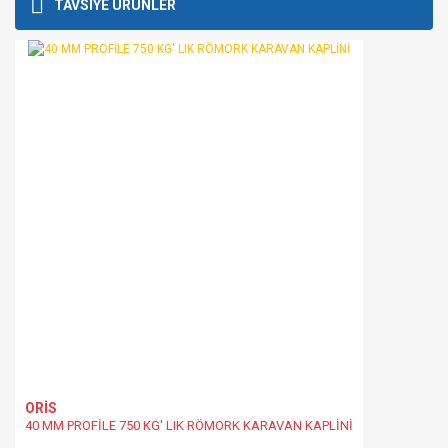
Bu ürüne ilk yorumu siz yapın!
TAVSİYE ÜRÜNLER
kullanarak tarafımıza iletebilirsiniz.
Görüş ve önerileriniz için teşekkür ederiz.
Yorum Yaz
Ürün resmi kalitesiz, bozuk veya görüntülenemiyor.
Ürün açıklamasında eksik bilgiler bulunuyor.
Ürün bilgilerinde hatalar bulunuyor.
Ürün fiyatı diğer sitelerden daha pahalı.
Bu ürüne benzer farklı alternatifler olmalı.
Gönder
ORİS
40 MM PROFİLE 750 KG' LIK RÖMORK KARAVAN KAPLİNİ