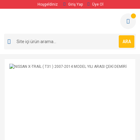
Hoşgeldiniz
Giriş Yap
Üye Ol
ARA