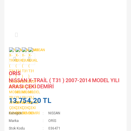
ORİS
NISSAN X-TRAİL ( T31 ) 2007-2014 MODEL YILI
ARASI ÇEKİ DEMİRİ
13.754,20 TL
Kategori
NISSAN
Marka
ORİS
Stok Kodu
036471