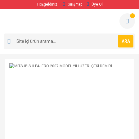
Hoşgeldiniz
Giriş Yap
Üye Ol
ARA