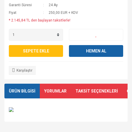
Garanti Süresi
24 Ay
Fiyat
250,00 EUR + KDV
* 2.145,84 TL den başlayan taksitlerle!
SEPETE EKLE
HEMEN AL
Karşılaştır
ÜRÜN BİLGİSİ
YORUMLAR
TAKSİT SEÇENEKLERİ
ÖN
Bu ürünün fiyat bilgisi, resim, ürün açıklamalarında ve diğer
konularda yetersiz gördüğünüz noktaları öneri formunu