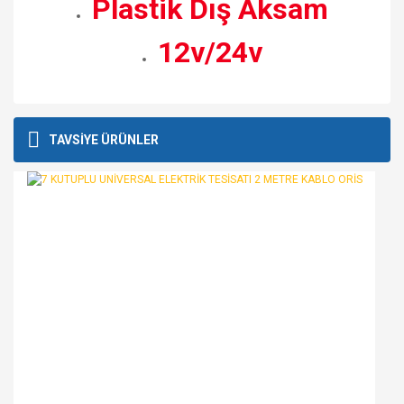
Plastik Dış Aksam
12v/24v
Bu ürünün fiyat bilgisi, resim, ürün açıklamalarında ve diğer
konularda yetersiz gördüğünüz noktaları öneri formunu
Bu ürüne ilk yorumu siz yapın!
TAVSİYE ÜRÜNLER
kullanarak tarafımıza iletebilirsiniz.
Görüş ve önerileriniz için teşekkür ederiz.
Yorum Yaz
Ürün resmi kalitesiz, bozuk veya görüntülenemiyor.
Ürün açıklamasında eksik bilgiler bulunuyor.
Ürün bilgilerinde hatalar bulunuyor.
Ürün fiyatı diğer sitelerden daha pahalı.
Bu ürüne benzer farklı alternatifler olmalı.