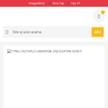
Hoşgeldiniz
Giriş Yap
Üye Ol
ARA