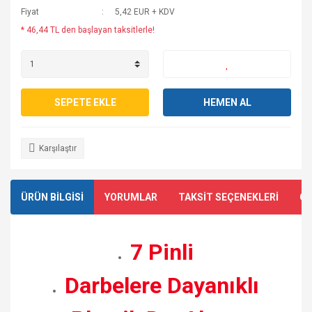
Fiyat
5,42 EUR + KDV
* 46,44 TL den başlayan taksitlerle!
SEPETE EKLE
HEMEN AL
Karşılaştır
ÜRÜN BİLGİSİ
YORUMLAR
TAKSİT SEÇENEKLERİ
ÖN
7 Pinli
Darbelere Dayanıklı