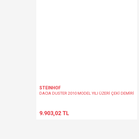
Ürün fiyatı diğer sitelerden daha pahalı.
Bu ürüne benzer farklı alternatifler olmalı.
STEINHOF
DACIA DUSTER 2010 MODEL YILI ÜZERİ ÇEKİ DEMİRİ
9.903,02 TL