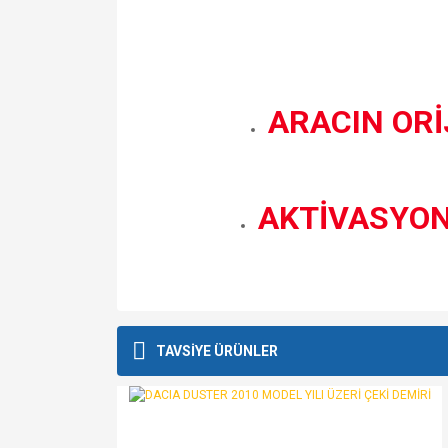
ARACIN ORİ
AKTİVASYON
Bu ürünün fiyat bilgisi, resim, ürün açıklamalarında v
Görüş ve önerileriniz için teşekkür ederiz.
TAVSİYE ÜRÜNLER
Ürün resmi kalitesiz, bozuk veya görüntülenemiyo
Ürün açıklamasında eksik bilgiler bulunuyor.
Ürün bilgilerinde hatalar bulunuyor.