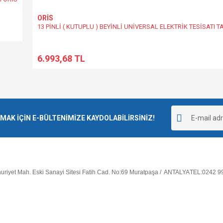
ORİS
13 PİNLİ ( KUTUPLU ) BEYİNLİ UNİVERSAL ELEKTRİK TESİSATI T
6.993,68 TL
K İÇİN E-BÜLTENİMİZE KAYDOLABİLİRSİNİZ!
riyet Mah. Eski Sanayi Sitesi Fatih Cad. No:69 Muratpaşa / ANTALYA
TEL:0242 9