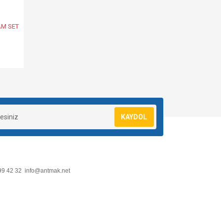
AM SET
KAYDOL
99 42 32
info@antmak.net