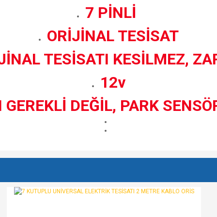
7 PİNLİ
ORİJİNAL TESİSAT
JİNAL TESİSATI KESİLMEZ, Z
12v
 GEREKLİ DEĞİL, PARK SENS
e diğer konularda yetersiz gördüğünüz noktaları öneri formunu kullanarak tarafımı
Bu ürüne ilk yorumu siz yapın!
r.
Yorum Yaz