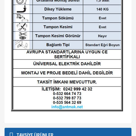
Bu ürünün fiyat bilgisi, resim, ürün açıklamalarında ve diğer
konularda yetersiz gördüğünüz noktaları öneri formunu
Bu ürüne ilk yorumu siz yapın!
TAVSİYE ÜRÜNLER