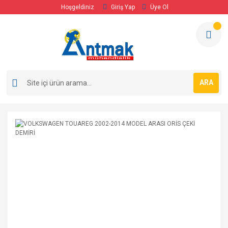
Hoşgeldiniz
Giriş Yap
Üye Ol
ARA