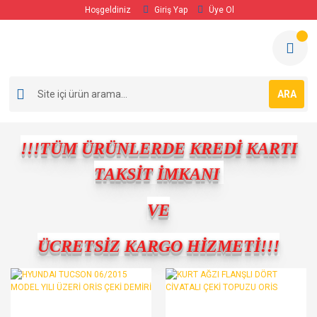
Hoşgeldiniz
Giriş Yap
Üye Ol
ARA
!!!TÜM ÜRÜNLERDE KREDİ KARTI
TAKSİT İMKANI
VE
ÜCRETSİZ KARGO HİZMETİ!!!