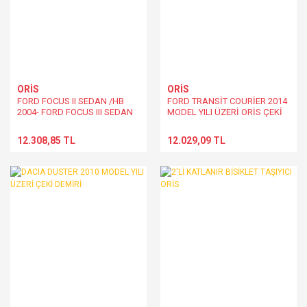
ORİS
ORİS
FORD FOCUS II SEDAN /HB
FORD TRANSİT COURİER 2014
2004- FORD FOCUS III SEDAN
MODEL YILI ÜZERİ ORİS ÇEKİ
/HB 11/2010- , FORD C MAX
DEMİRİ
2003- , FORD GRAND C MAX
12.308,85 TL
12.029,09 TL
2010- ORİS ÇEKİ DEMİRİ