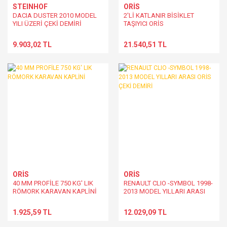
STEINHOF
ORİS
DACIA DUSTER 2010 MODEL
2'Lİ KATLANIR BİSİKLET
YILI ÜZERİ ÇEKİ DEMİRİ
TAŞIYICI ORİS
9.903,02 TL
21.540,51 TL
ORİS
ORİS
40 MM PROFİLE 750 KG' LIK
RENAULT CLIO -SYMBOL 1998-
RÖMORK KARAVAN KAPLİNİ
2013 MODEL YILLARI ARASI
ORİS ÇEKİ DEMİRİ
1.925,59 TL
12.029,09 TL