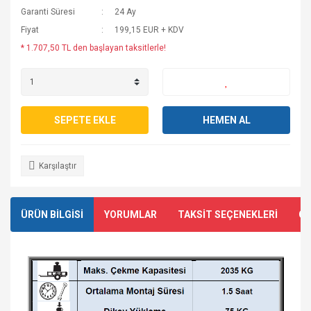
Garanti Süresi
24 Ay
Fiyat
199,15 EUR + KDV
* 1.707,50 TL den başlayan taksitlerle!
SEPETE EKLE
HEMEN AL
Karşılaştır
ÜRÜN BİLGİSİ
YORUMLAR
TAKSİT SEÇENEKLERİ
ÖN