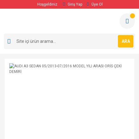
Hoşgeldiniz
Giriş Yap
Üye Ol
ARA