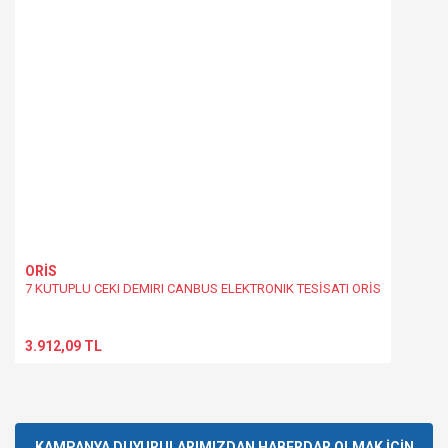
ORİS
7 KUTUPLU CEKI DEMIRI CANBUS ELEKTRONIK TESİSATI ORİS
3.912,09 TL
KAMPANYA DUYURULARIMIZDAN HABERDAR OLMAK İÇİN