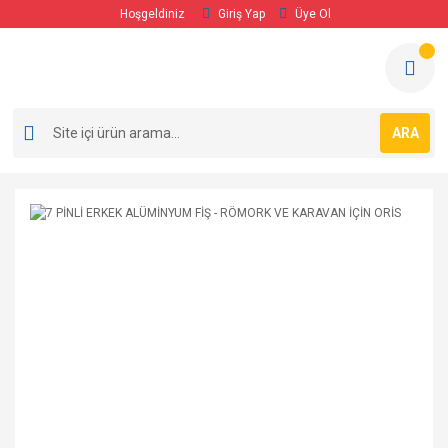
Hoşgeldiniz
Giriş Yap
Üye Ol
ARA