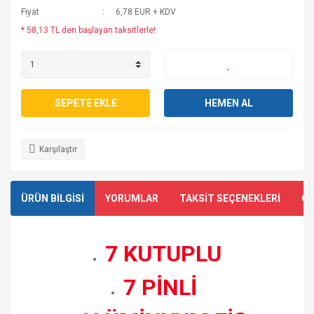
Fiyat
6,78 EUR + KDV
* 58,13 TL den başlayan taksitlerle!
SEPETE EKLE
HEMEN AL
Karşılaştır
ÜRÜN BİLGİSİ
YORUMLAR
TAKSİT SEÇENEKLERİ
ÖN
7 KUTUPLU
7 PİNLİ