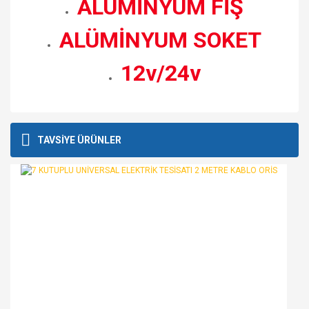
ALÜMİNYUM FİŞ
ALÜMİNYUM SOKET
12v/24v
Bu ürünün fiyat bilgisi, resim, ürün açıklamalarında ve diğer
konularda yetersiz gördüğünüz noktaları öneri formunu
Bu ürüne ilk yorumu siz yapın!
TAVSİYE ÜRÜNLER
kullanarak tarafımıza iletebilirsiniz.
Görüş ve önerileriniz için teşekkür ederiz.
Yorum Yaz
Ürün resmi kalitesiz, bozuk veya görüntülenemiyor.
Ürün açıklamasında eksik bilgiler bulunuyor.
Ürün bilgilerinde hatalar bulunuyor.
Ürün fiyatı diğer sitelerden daha pahalı.
Bu ürüne benzer farklı alternatifler olmalı.