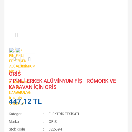
ORİS
7 PİNLİ ERKEK ALÜMİNYUM FİŞ - RÖMORK VE
KARAVAN İÇİN ORİS
447,12 TL
Kategori
ELEKTRİK TESİSATI
Marka
ORİS
Stok Kodu
022-594