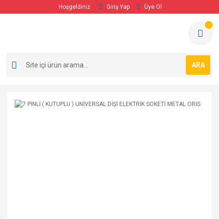
Hoşgeldiniz
Giriş Yap
Üye Ol
ARA