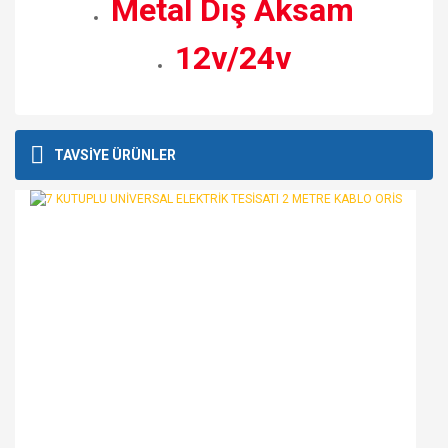
Metal Dış Aksam
12v/24v
Bu ürünün fiyat bilgisi, resim, ürün açıklamalarında ve diğer
konularda yetersiz gördüğünüz noktaları öneri formunu
Bu ürüne ilk yorumu siz yapın!
TAVSİYE ÜRÜNLER
kullanarak tarafımıza iletebilirsiniz.
Görüş ve önerileriniz için teşekkür ederiz.
Yorum Yaz
Ürün resmi kalitesiz, bozuk veya görüntülenemiyor.
Ürün açıklamasında eksik bilgiler bulunuyor.
Ürün bilgilerinde hatalar bulunuyor.
Ürün fiyatı diğer sitelerden daha pahalı.
Bu ürüne benzer farklı alternatifler olmalı.