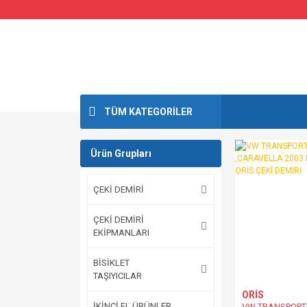
TÜM KATEGORİLER
Ürün Grupları
ÇEKİ DEMİRİ
ÇEKİ DEMİRİ
EKİPMANLARI
BİSİKLET
TAŞIYICILAR
ORİS
İKİNCİ EL ÜRÜNLER
VW TRANSPORT