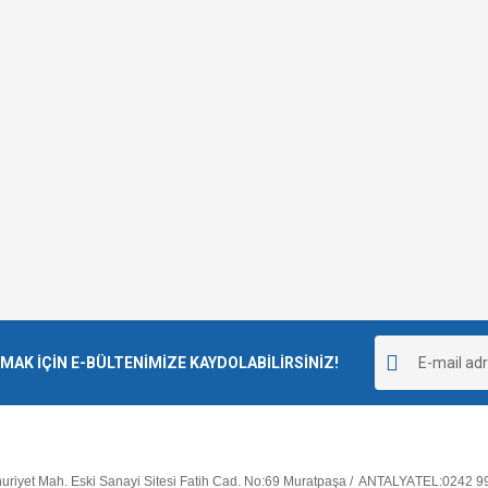
K İÇİN E-BÜLTENİMİZE KAYDOLABİLİRSİNİZ!
riyet Mah. Eski Sanayi Sitesi Fatih Cad. No:69 Muratpaşa / ANTALYA
TEL:0242 9