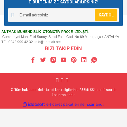
E-BÜLTENİMİZE KAYDOLABİLİRSİNİZ!
KAYDOL
ANTMAK MÜHENDİSLİK OTOMOTİV PROJE LTD. ŞTİ.
Cumhuriyet Mah. Eski Sanayi Sitesi Fatih Cad. No:69 Muratpaşa / ANTALYA
TEL:0242 999 42 32
info@antmak.net
BİZİ TAKİP EDİN
© Tüm hakları saklıdır. Kredi kartı bilgileriniz 256bit SSL sertifikası ile
korunmaktadır.
ile
ideasoft
e-
hazırlandı.
ticaret
paketleri