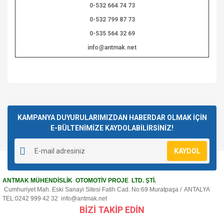
0-532 664 74 73
0-532 799 87 73
0-535 564 32 69
info@antmak.net
Bu ürünün fiyat bilgisi, resim, ürün açıklamalarında ve diğer
konularda yetersiz gördüğünüz noktaları öneri formunu
Bu ürüne ilk yorumu siz yapın!
kullanarak tarafımıza iletebilirsiniz.
Görüş ve önerileriniz için teşekkür ederiz.
KAMPANYA DUYURULARIMIZDAN HABERDAR OLMAK İÇİN
E-BÜLTENİMİZE KAYDOLABİLİRSİNİZ!
Yorum Yaz
Ürün resmi kalitesiz, bozuk veya görüntülenemiyor.
KAYDOL
Ürün açıklamasında eksik bilgiler bulunuyor.
Ürün bilgilerinde hatalar bulunuyor.
ANTMAK MÜHENDİSLİK OTOMOTİV PROJE LTD. ŞTİ.
Ürün fiyatı diğer sitelerden daha pahalı.
Cumhuriyet Mah. Eski Sanayi Sitesi Fatih Cad. No:69 Muratpaşa / ANTALYA
Bu ürüne benzer farklı alternatifler olmalı.
TEL:0242 999 42 32
info@antmak.net
BİZİ TAKİP EDİN