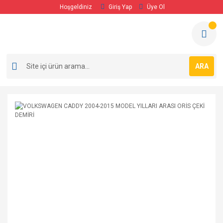
Hoşgeldiniz
Giriş Yap
Üye Ol
ARA