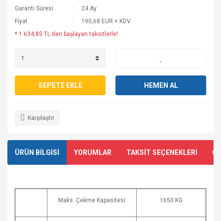
Garanti Süresi
24 Ay
Fiyat
190,68 EUR + KDV
* 1.634,85 TL den başlayan taksitlerle!
SEPETE EKLE
HEMEN AL
Karşılaştır
ÜRÜN BİLGİSİ
YORUMLAR
TAKSİT SEÇENEKLERİ
ÖN
Maks. Çekme Kapasitesi
1650 KG