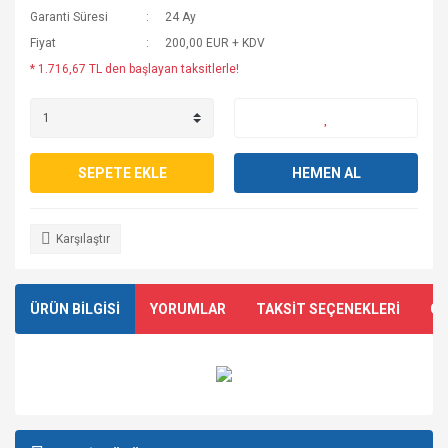
Garanti Süresi
24 Ay
Fiyat
200,00 EUR + KDV
* 1.716,67 TL den başlayan taksitlerle!
SEPETE EKLE
HEMEN AL
Karşılaştır
ÜRÜN BİLGİSİ
YORUMLAR
TAKSİT SEÇENEKLERİ
ÖN
Bu ürünün fiyat bilgisi, resim, ürün açıklamalarında ve diğer
konularda yetersiz gördüğünüz noktaları öneri formunu