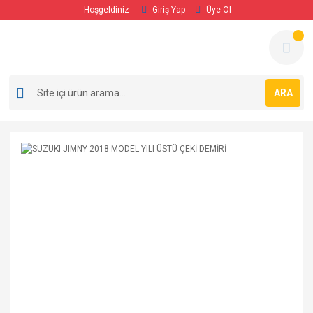
Hoşgeldiniz
Giriş Yap
Üye Ol
ARA