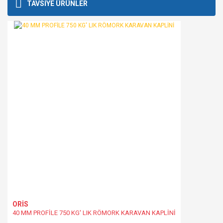
Bu ürüne ilk yorumu siz yapın!
TAVSİYE ÜRÜNLER
kullanarak tarafımıza iletebilirsiniz.
Görüş ve önerileriniz için teşekkür ederiz.
Yorum Yaz
Ürün resmi kalitesiz, bozuk veya görüntülenemiyor.
Ürün açıklamasında eksik bilgiler bulunuyor.
Ürün bilgilerinde hatalar bulunuyor.
Ürün fiyatı diğer sitelerden daha pahalı.
Bu ürüne benzer farklı alternatifler olmalı.
Gönder
ORİS
40 MM PROFİLE 750 KG' LIK RÖMORK KARAVAN KAPLİNİ