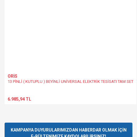
ORİS
13 PİNLİ ( KUTUPLU ) BEYİNLİ UNİVERSAL ELEKTRİK TESİSATI TAM SET
6.985,94 TL
KAMPANYA DUYURULARIMIZDAN HABERDAR OLMAK İÇİN
E-BÜLTENİMİZE KAYDOLABİLİRSİNİZ!