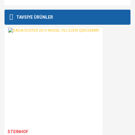
Bu ürünün fiyat bilgisi, resim, ürün açıklamalarında ve diğer
konularda yetersiz gördüğünüz noktaları öneri formunu
Bu ürüne ilk yorumu siz yapın!
TAVSİYE ÜRÜNLER
kullanarak tarafımıza iletebilirsiniz.
Görüş ve önerileriniz için teşekkür ederiz.
Yorum Yaz
Ürün resmi kalitesiz, bozuk veya görüntülenemiyor.
Ürün açıklamasında eksik bilgiler bulunuyor.
Ürün bilgilerinde hatalar bulunuyor.
Ürün fiyatı diğer sitelerden daha pahalı.
Bu ürüne benzer farklı alternatifler olmalı.
Gönder
STEINHOF