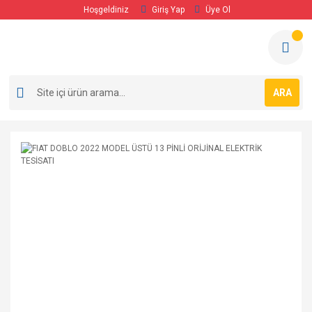
Hoşgeldiniz
Giriş Yap
Üye Ol
ARA