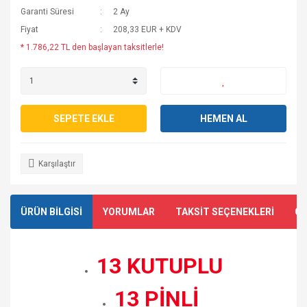
Garanti Süresi
2 Ay
Fiyat
208,33 EUR + KDV
* 1.786,22 TL den başlayan taksitlerle!
SEPETE EKLE
HEMEN AL
Karşılaştır
ÜRÜN BİLGİSİ
YORUMLAR
TAKSİT SEÇENEKLERİ
ÖN
13 KUTUPLU
13 PİNLİ