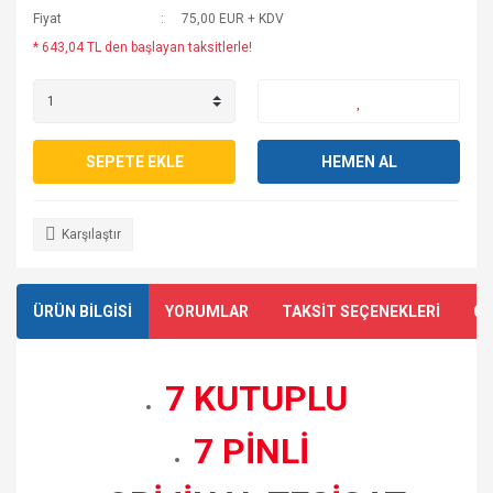
Fiyat
75,00 EUR + KDV
* 643,04 TL den başlayan taksitlerle!
SEPETE EKLE
HEMEN AL
Karşılaştır
ÜRÜN BİLGİSİ
YORUMLAR
TAKSİT SEÇENEKLERİ
ÖN
7 KUTUPLU
7 PİNLİ