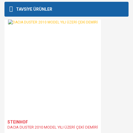
konularda yetersiz gördüğünüz noktaları öneri formunu
Bu ürüne ilk yorumu siz yapın!
TAVSİYE ÜRÜNLER
kullanarak tarafımıza iletebilirsiniz.
Görüş ve önerileriniz için teşekkür ederiz.
Yorum Yaz
Ürün resmi kalitesiz, bozuk veya görüntülenemiyor.
Ürün açıklamasında eksik bilgiler bulunuyor.
Ürün bilgilerinde hatalar bulunuyor.
Ürün fiyatı diğer sitelerden daha pahalı.
Bu ürüne benzer farklı alternatifler olmalı.
Gönder
STEINHOF
DACIA DUSTER 2010 MODEL YILI ÜZERİ ÇEKİ DEMİRİ