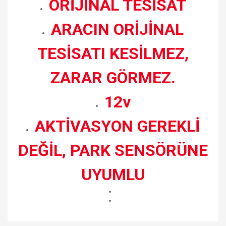
ORİJİNAL TESİSAT
ARACIN ORİJİNAL
TESİSATI KESİLMEZ,
ZARAR GÖRMEZ.
12v
AKTİVASYON GEREKLİ
DEĞİL, PARK SENSÖRÜNE
UYUMLU
Bu ürünün fiyat bilgisi, resim, ürün açıklamalarında ve diğer