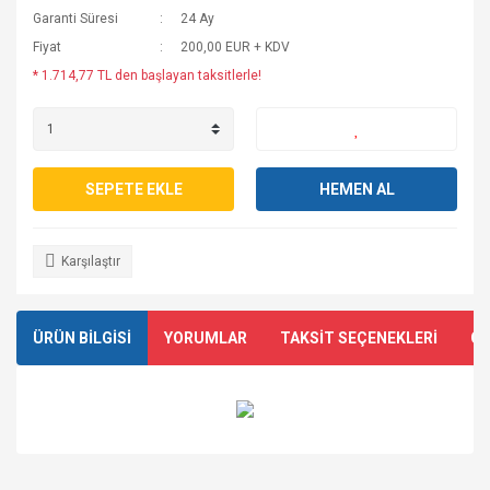
Garanti Süresi
24 Ay
Fiyat
200,00 EUR + KDV
* 1.714,77 TL den başlayan taksitlerle!
SEPETE EKLE
HEMEN AL
Karşılaştır
ÜRÜN BİLGİSİ
YORUMLAR
TAKSİT SEÇENEKLERİ
ÖN
Bu ürünün fiyat bilgisi, resim, ürün açıklamalarında ve diğer
konularda yetersiz gördüğünüz noktaları öneri formunu