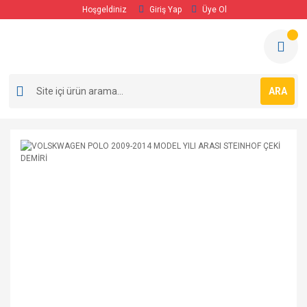
Hoşgeldiniz
Giriş Yap
Üye Ol
ARA