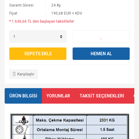
Garanti Süresi
24 Ay
Fiyat
190,68 EUR + KDV
* 1.636,66 TL den başlayan taksitlerle!
SEPETE EKLE
HEMEN AL
Karşılaştır
ÜRÜN BİLGİSİ
YORUMLAR
TAKSİT SEÇENEKLERİ
ÖN