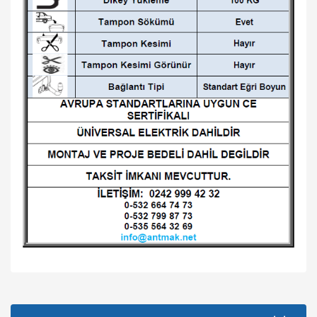
Bu ürünün fiyat bilgisi, resim, ürün açıklamalarında ve diğer
konularda yetersiz gördüğünüz noktaları öneri formunu
Bu ürüne ilk yorumu siz yapın!
kullanarak tarafımıza iletebilirsiniz.