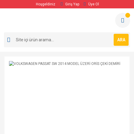
Hoşgeldiniz
Giriş Yap
Üye Ol
ARA