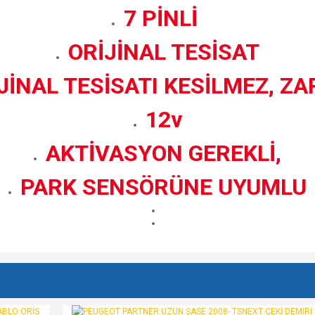
7 PİNLİ
ORİJİNAL TESİSAT
JİNAL TESİSATI KESİLMEZ, Z
12v
AKTİVASYON GEREKLİ,
PARK SENSÖRÜNE UYUMLU
e diğer konularda yetersiz gördüğünüz noktaları öneri formunu kullanarak tarafımı
Bu ürüne ilk yorumu siz yapın!
r.