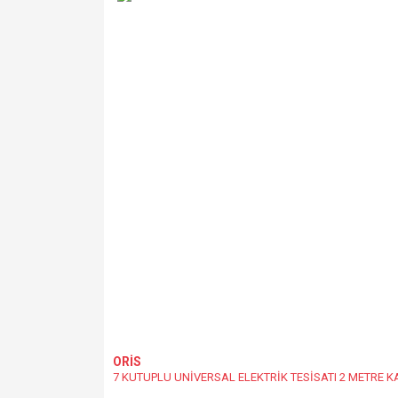
Ürün açıklamasında eksik bilgiler bulunuyor.
Ürün bilgilerinde hatalar bulunuyor.
Ürün fiyatı diğer sitelerden daha pahalı.
Bu ürüne benzer farklı alternatifler olmalı.
ORİS
7 KUTUPLU UNİVERSAL ELEKTRİK TESİSATI 2 METRE K