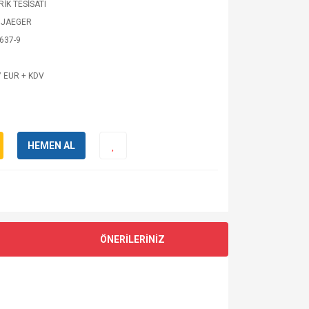
RİK TESİSATI
 JAEGER
637-9
7 EUR + KDV
HEMEN AL
ÖNERİLERİNİZ