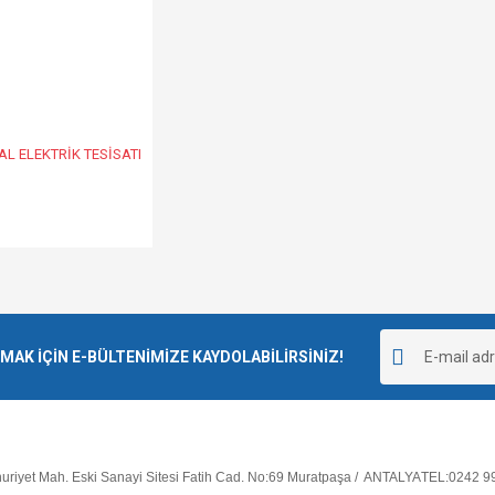
AL ELEKTRİK TESİSATI
K İÇİN E-BÜLTENİMİZE KAYDOLABİLİRSİNİZ!
riyet Mah. Eski Sanayi Sitesi Fatih Cad. No:69 Muratpaşa / ANTALYA
TEL:0242 9