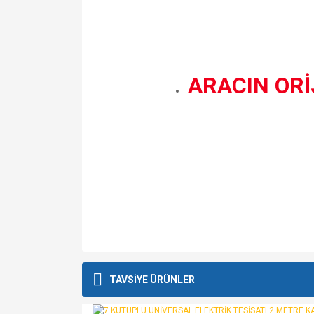
ARACIN ORİ
Bu ürünün fiyat bilgisi, resim, ürün açıklamalarında v
Görüş ve önerileriniz için teşekkür ederiz.
TAVSİYE ÜRÜNLER
Ürün resmi kalitesiz, bozuk veya görüntülenemiyo