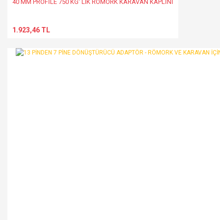
40 MM PROFİLE 750 KG' LIK RÖMORK KARAVAN KAPLİNİ
1.923,46 TL