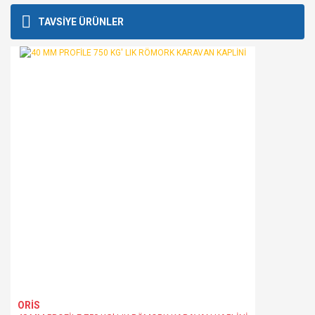
konularda yetersiz gördüğünüz noktaları öneri formunu
Bu ürüne ilk yorumu siz yapın!
TAVSİYE ÜRÜNLER
kullanarak tarafımıza iletebilirsiniz.
Görüş ve önerileriniz için teşekkür ederiz.
Yorum Yaz
Ürün resmi kalitesiz, bozuk veya görüntülenemiyor.
Ürün açıklamasında eksik bilgiler bulunuyor.
Ürün bilgilerinde hatalar bulunuyor.
Ürün fiyatı diğer sitelerden daha pahalı.
Bu ürüne benzer farklı alternatifler olmalı.
Gönder
ORİS