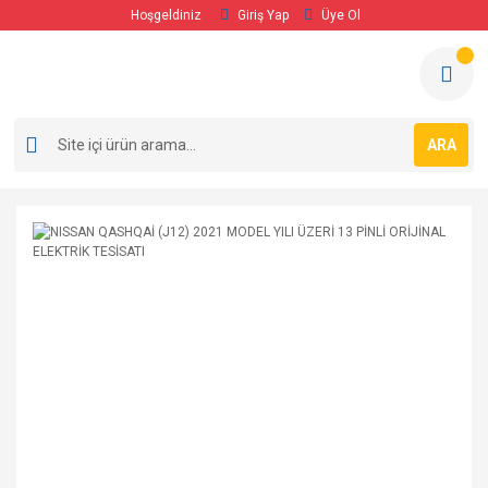
Hoşgeldiniz
Giriş Yap
Üye Ol
ARA