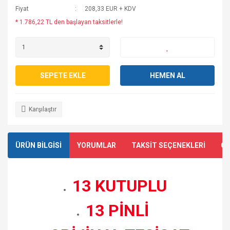
Fiyat
208,33 EUR + KDV
* 1.786,22 TL den başlayan taksitlerle!
SEPETE EKLE
HEMEN AL
Karşılaştır
ÜRÜN BİLGİSİ
YORUMLAR
TAKSİT SEÇENEKLERİ
ÖN
13 KUTUPLU
13 PİNLİ