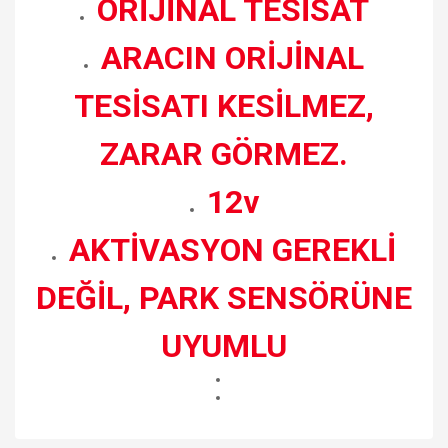
ORİJİNAL TESİSAT
ARACIN ORİJİNAL
TESİSATI KESİLMEZ,
ZARAR GÖRMEZ.
12v
AKTİVASYON GEREKLİ
DEĞİL, PARK SENSÖRÜNE
UYUMLU
Bu ürünün fiyat bilgisi, resim, ürün açıklamalarında ve diğer