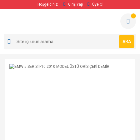
Hoşgeldiniz
Giriş Yap
Üye Ol
ARA