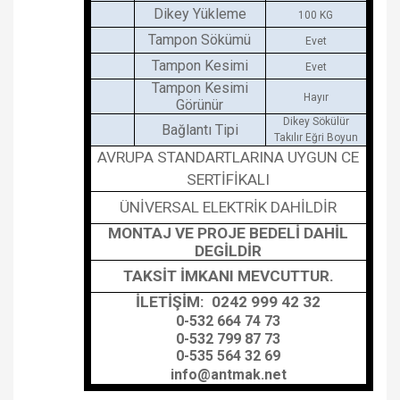
Dikey Yükleme
100 KG
Tampon Sökümü
Evet
Tampon Kesimi
Evet
Tampon Kesimi
Hayır
Görünür
Dikey Sökülür
Bağlantı Tipi
Takılır Eğri Boyun
AVRUPA STANDARTLARINA UYGUN CE
SERTİFİKALI
ÜNİVERSAL ELEKTRİK DAHİLDİR
MONTAJ VE PROJE BEDELİ DAHİL
DEGİLDİR
TAKSİT İMKANI MEVCUTTUR.
İLETİŞİM: 0242 999 42 32
0-532 664 74 73
0-532 799 87 73
0-535 564 32 69
info@antmak.net