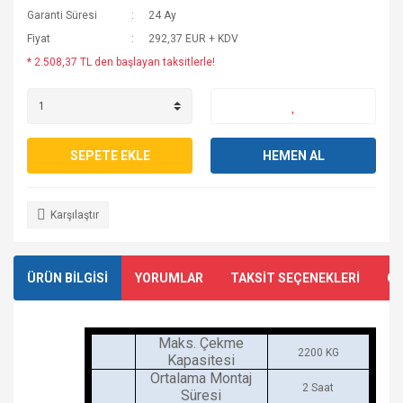
Garanti Süresi
24 Ay
Fiyat
292,37 EUR + KDV
* 2.508,37 TL den başlayan taksitlerle!
SEPETE EKLE
HEMEN AL
Karşılaştır
ÜRÜN BİLGİSİ
YORUMLAR
TAKSİT SEÇENEKLERİ
ÖN
Maks. Çekme
2200 KG
Kapasitesi
Ortalama Montaj
2 Saat
Süresi