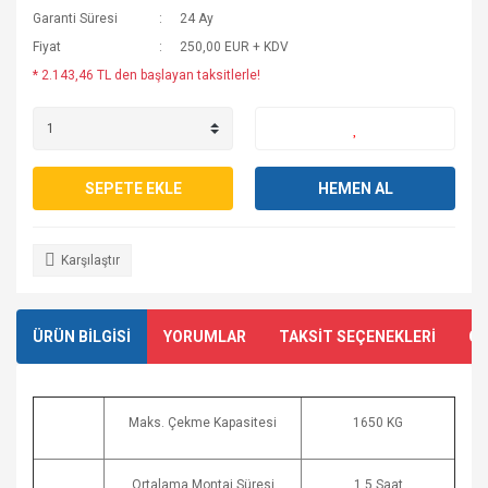
Garanti Süresi
24 Ay
Fiyat
250,00 EUR + KDV
* 2.143,46 TL den başlayan taksitlerle!
SEPETE EKLE
HEMEN AL
Karşılaştır
ÜRÜN BİLGİSİ
YORUMLAR
TAKSİT SEÇENEKLERİ
ÖN
Maks. Çekme Kapasitesi
1650 KG
Ortalama Montaj Süresi
1,5 Saat