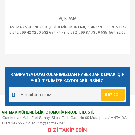
AÇIKLAMA
ANTMAK MÜHENDİSLİK ÇEKİ DEMİRİ MONTAJI, PLAN-PROJE , RÖMORK
0-242-999 42 32 , 0-532-664 74 73 ,0-532- 799 87 73 , 0-535 -564 32 69
Bu ürünün fiyat bilgisi, resim, ürün açıklamalarında ve diğer
konularda yetersiz gördüğünüz noktaları öneri formunu
Bu ürüne ilk yorumu siz yapın!
kullanarak tarafımıza iletebilirsiniz.
Görüş ve önerileriniz için teşekkür ederiz.
KAMPANYA DUYURULARIMIZDAN HABERDAR OLMAK İÇİN
E-BÜLTENİMİZE KAYDOLABİLİRSİNİZ!
Yorum Yaz
Ürün resmi kalitesiz, bozuk veya görüntülenemiyor.
KAYDOL
Ürün açıklamasında eksik bilgiler bulunuyor.
Ürün bilgilerinde hatalar bulunuyor.
ANTMAK MÜHENDİSLİK OTOMOTİV PROJE LTD. ŞTİ.
Ürün fiyatı diğer sitelerden daha pahalı.
Cumhuriyet Mah. Eski Sanayi Sitesi Fatih Cad. No:69 Muratpaşa / ANTALYA
Bu ürüne benzer farklı alternatifler olmalı.
TEL:0242 999 42 32
info@antmak.net
BİZİ TAKİP EDİN