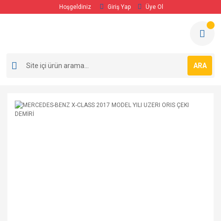
Hoşgeldiniz
Giriş Yap
Üye Ol
ARA