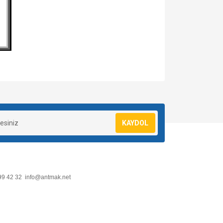
za iletebilirsiniz.
KAYDOL
99 42 32
info@antmak.net