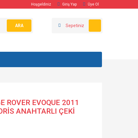
Hoşgeldiniz
Giriş Yap
Üye Ol
ARA
Sepetiniz
E ROVER EVOQUE 2011
 ORİS ANAHTARLI ÇEKİ