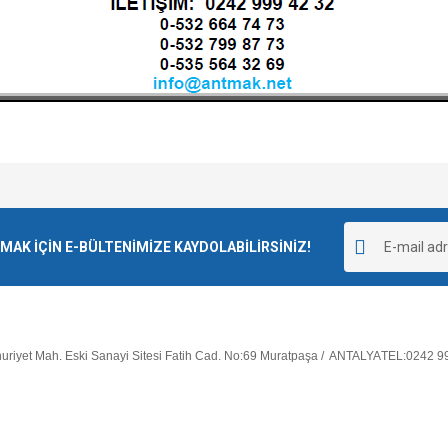
e diğer konularda yetersiz gördüğünüz noktaları öneri formunu kullanarak tarafımı
Bu ürüne ilk yorumu siz yapın!
r.
K İÇİN E-BÜLTENİMİZE KAYDOLABİLİRSİNİZ!
Yorum Yaz
riyet Mah. Eski Sanayi Sitesi Fatih Cad. No:69 Muratpaşa / ANTALYA
TEL:0242 9