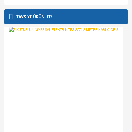
Bu ürünün fiyat bilgisi, resim, ürün açıklamalarında ve diğer
konularda yetersiz gördüğünüz noktaları öneri formunu
Bu ürüne ilk yorumu siz yapın!
TAVSİYE ÜRÜNLER
kullanarak tarafımıza iletebilirsiniz.
Görüş ve önerileriniz için teşekkür ederiz.
Yorum Yaz
Ürün resmi kalitesiz, bozuk veya görüntülenemiyor.
Ürün açıklamasında eksik bilgiler bulunuyor.
Ürün bilgilerinde hatalar bulunuyor.
Ürün fiyatı diğer sitelerden daha pahalı.
Bu ürüne benzer farklı alternatifler olmalı.
Gönder