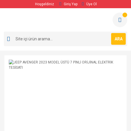
Hoşgeldiniz
Giriş Yap
Üye Ol
ARA