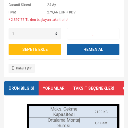
Garanti Süresi
24 Ay
Fiyat
279,66 EUR + KDV
* 2.397,77 TL den başlayan taksitlerle!
SEPETE EKLE
HEMEN AL
Karşılaştır
ÜRÜN BİLGİSİ
YORUMLAR
TAKSİT SEÇENEKLERİ
ÖN
Maks. Çekme
2100 KG
Kapasitesi
Ortalama Montaj
1,5 Saat
Süresi