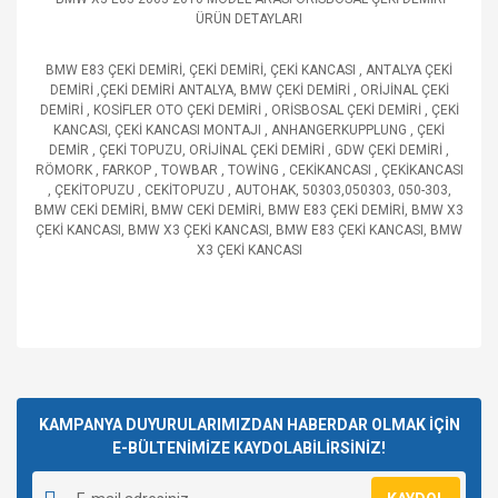
ÜRÜN DETAYLARI
BMW E83 ÇEKİ DEMİRİ, ÇEKİ DEMİRİ, ÇEKİ KANCASI , ANTALYA ÇEKİ
DEMİRİ ,ÇEKİ DEMİRİ ANTALYA, BMW ÇEKİ DEMİRİ , ORİJİNAL ÇEKİ
DEMİRİ , KOSİFLER OTO ÇEKİ DEMİRİ , ORİSBOSAL ÇEKİ DEMİRİ , ÇEKİ
KANCASI, ÇEKİ KANCASI MONTAJI , ANHANGERKUPPLUNG , ÇEKİ
DEMİR , ÇEKİ TOPUZU, ORİJİNAL ÇEKİ DEMİRİ , GDW ÇEKİ DEMİRİ ,
RÖMORK , FARKOP , TOWBAR , TOWİNG , CEKİKANCASI , ÇEKİKANCASI
, ÇEKİTOPUZU , CEKİTOPUZU , AUTOHAK, 50303,050303, 050-303,
BMW CEKİ DEMİRİ, BMW CEKİ DEMİRİ, BMW E83 ÇEKİ DEMİRİ, BMW X3
ÇEKİ KANCASI, BMW X3 ÇEKİ KANCASI, BMW E83 ÇEKİ KANCASI, BMW
X3 ÇEKİ KANCASI
Bu ürünün fiyat bilgisi, resim, ürün açıklamalarında ve diğer
konularda yetersiz gördüğünüz noktaları öneri formunu
Bu ürüne ilk yorumu siz yapın!
kullanarak tarafımıza iletebilirsiniz.
Görüş ve önerileriniz için teşekkür ederiz.
KAMPANYA DUYURULARIMIZDAN HABERDAR OLMAK İÇİN
E-BÜLTENİMİZE KAYDOLABİLİRSİNİZ!
Yorum Yaz
Ürün resmi kalitesiz, bozuk veya görüntülenemiyor.