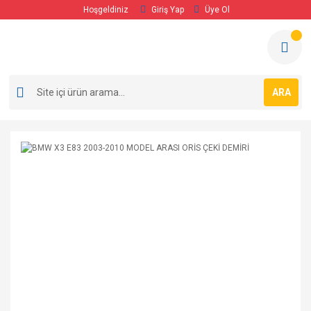
Hoşgeldiniz
Giriş Yap
Üye Ol
ARA