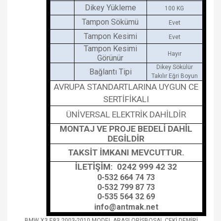
Dikey Yükleme
100 KG
Tampon Sökümü
Evet
Tampon Kesimi
Evet
Tampon Kesimi
Hayır
Görünür
Dikey Sökülür
Bağlantı Tipi
Takılır Eğri Boyun
AVRUPA STANDARTLARINA UYGUN CE
SERTİFİKALI
ÜNİVERSAL ELEKTRİK DAHİLDİR
MONTAJ VE PROJE BEDELİ DAHİL
DEGİLDİR
TAKSİT İMKANI MEVCUTTUR.
İLETİŞİM: 0242 999 42 32
0-532 664 74 73
0-532 799 87 73
0-535 564 32 69
info@antmak.net
BMW X3 E83 2003-2010 MODEL ARASI ORİSBOSAL ÇEKİ DEMİRİ