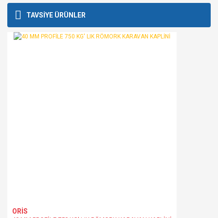
konularda yetersiz gördüğünüz noktaları öneri formunu
Bu ürüne ilk yorumu siz yapın!
TAVSİYE ÜRÜNLER
kullanarak tarafımıza iletebilirsiniz.
Görüş ve önerileriniz için teşekkür ederiz.
Yorum Yaz
Ürün resmi kalitesiz, bozuk veya görüntülenemiyor.
Ürün açıklamasında eksik bilgiler bulunuyor.
Ürün bilgilerinde hatalar bulunuyor.
Ürün fiyatı diğer sitelerden daha pahalı.
Bu ürüne benzer farklı alternatifler olmalı.
Gönder
ORİS