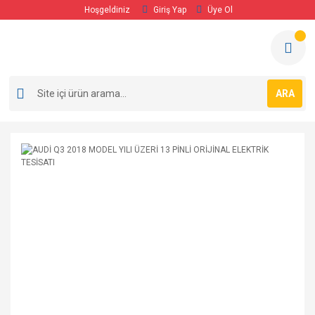
Hoşgeldiniz
Giriş Yap
Üye Ol
ARA