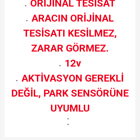
ORİJİNAL TESİSAT
ARACIN ORİJİNAL
TESİSATI KESİLMEZ,
ZARAR GÖRMEZ.
12v
AKTİVASYON GEREKLİ
DEĞİL, PARK SENSÖRÜNE
UYUMLU
Bu ürünün fiyat bilgisi, resim, ürün açıklamalarında ve diğer