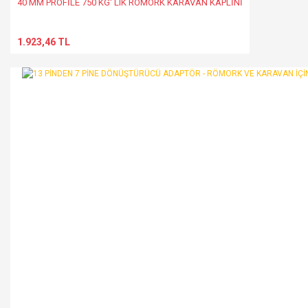
40 MM PROFİLE 750 KG' LIK RÖMORK KARAVAN KAPLİNİ
1.923,46 TL