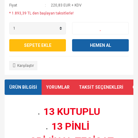
Fiyat
220,83 EUR + KDV
* 1.893,39 TL den başlayan taksitlerle!
SEPETE EKLE
HEMEN AL
Karşılaştır
ÜRÜN BİLGİSİ
YORUMLAR
TAKSİT SEÇENEKLERİ
ÖN
13 KUTUPLU
13 PİNLİ