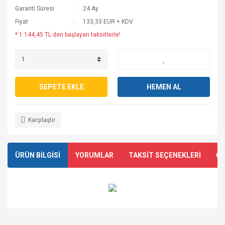
Garanti Süresi
24 Ay
Fiyat
133,33 EUR + KDV
* 1.144,45 TL den başlayan taksitlerle!
SEPETE EKLE
HEMEN AL
Karşılaştır
ÜRÜN BİLGİSİ
YORUMLAR
TAKSİT SEÇENEKLERİ
ÖN
Bu ürünün fiyat bilgisi, resim, ürün açıklamalarında ve diğer
konularda yetersiz gördüğünüz noktaları öneri formunu