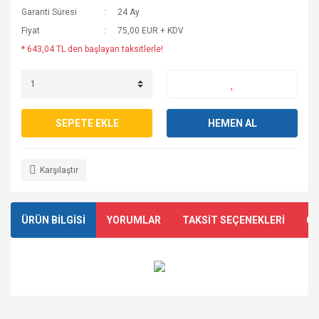
Garanti Süresi
24 Ay
Fiyat
75,00 EUR + KDV
* 643,04 TL den başlayan taksitlerle!
SEPETE EKLE
HEMEN AL
Karşılaştır
ÜRÜN BİLGİSİ
YORUMLAR
TAKSİT SEÇENEKLERİ
ÖN
Bu ürünün fiyat bilgisi, resim, ürün açıklamalarında ve diğer
konularda yetersiz gördüğünüz noktaları öneri formunu