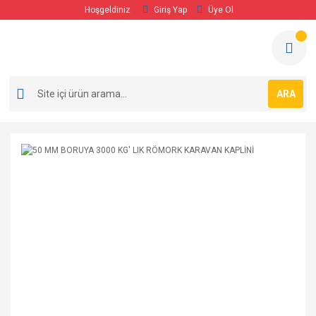
Hoşgeldiniz
Giriş Yap
Üye Ol
ARA