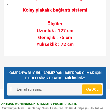
Kolay plakalık bağlantı sistemi
Ölçüler
Uzunluk : 127 cm
Genişlik : 75 cm
Yükseklik : 72 cm
Bu ürünün fiyat bilgisi, resim, ürün açıklamalarında ve diğer
konularda yetersiz gördüğünüz noktaları öneri formunu
Bu ürüne ilk yorumu siz yapın!
kullanarak tarafımıza iletebilirsiniz.
Görüş ve önerileriniz için teşekkür ederiz.
KAMPANYA DUYURULARIMIZDAN HABERDAR OLMAK İÇİN
E-BÜLTENİMİZE KAYDOLABİLİRSİNİZ!
Yorum Yaz
Ürün resmi kalitesiz, bozuk veya görüntülenemiyor.
KAYDOL
Ürün açıklamasında eksik bilgiler bulunuyor.
Ürün bilgilerinde hatalar bulunuyor.
ANTMAK MÜHENDİSLİK OTOMOTİV PROJE LTD. ŞTİ.
Ürün fiyatı diğer sitelerden daha pahalı.
Cumhuriyet Mah. Eski Sanayi Sitesi Fatih Cad. No:69 Muratpaşa / ANTALYA