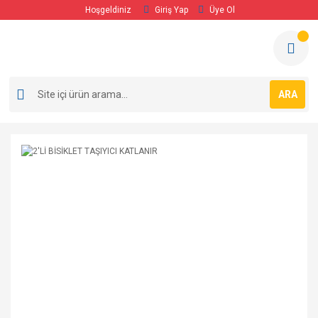
Hoşgeldiniz
Giriş Yap
Üye Ol
ARA